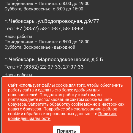
Понедельник – Пятница: с 8:00 до 19:00
Суббота, Воскресенье: с 8:00 до 16:00
г. Чебоксары, ул.Водопроводная, д.9/77
Тел.: +7 (8352) 58-10-87, 58-03-64
Часы работы:
Понедельник – Пятница: с 8:00 до 18:00
Суббота, Воскресенье - выходной
г. Чебоксары, Марпосадское шоссе, д.5 Б
Тел.: +7 (8352) 22-07-33, 27-07-33
Часы работы:
Понедельник – Пятница: с 8:00 до 19:00
Сайт использует файлы cookie для того, чтобы обеспечить
Суббота, Воскресенье: с 8:00 до 16:00
работу сайта и сделать его более удобным для
пользователей. Продолжая работу с сайтом, вы
г. Йошкар-Ола, ул. Луначарского, д. 52 А
подтверждаете использование сайтом cookie вашего
браузера. Запретить обработку cookie можно в настройках
Тел.: (8362) 41-07-31
вашего браузера. Подробнее об использовании файлов
Часы работы:
cookie и обработке персональных данных — в
Политике
Понедельник – Пятница: с 8:00 до 18:00
конфиденциальности
.
Суббота, Воскресенье: выходной
Принять