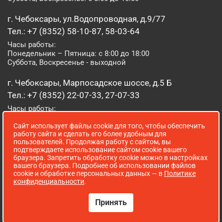
г. Чебоксары, ул.Водопроводная, д.9/77
Тел.: +7 (8352) 58-10-87, 58-03-64
Часы работы:
Понедельник – Пятница: с 8:00 до 18:00
Суббота, Воскресенье - выходной
г. Чебоксары, Марпосадское шоссе, д.5 Б
Тел.: +7 (8352) 22-07-33, 27-07-33
Часы работы:
Понедельник – Пятница: с 8:00 до 19:00
Сайт использует файлы cookie для того, чтобы обеспечить
Суббота, Воскресенье: с 8:00 до 16:00
работу сайта и сделать его более удобным для
пользователей. Продолжая работу с сайтом, вы
г. Йошкар-Ола, ул. Луначарского, д. 52 А
подтверждаете использование сайтом cookie вашего
браузера. Запретить обработку cookie можно в настройках
Тел.: (8362) 41-07-31
вашего браузера. Подробнее об использовании файлов
Часы работы:
cookie и обработке персональных данных — в
Политике
Понедельник – Пятница: с 8:00 до 18:00
конфиденциальности
.
Суббота, Воскресенье: выходной
Принять
Сопровождение сайта WebStroy