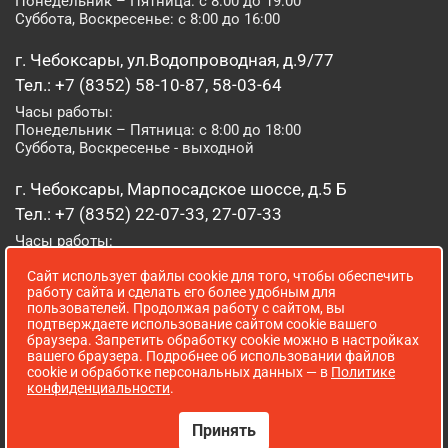
Понедельник – Пятница: с 8:00 до 19:00
Суббота, Воскресенье: с 8:00 до 16:00
г. Чебоксары, ул.Водопроводная, д.9/77
Тел.: +7 (8352) 58-10-87, 58-03-64
Часы работы:
Понедельник – Пятница: с 8:00 до 18:00
Суббота, Воскресенье - выходной
г. Чебоксары, Марпосадское шоссе, д.5 Б
Тел.: +7 (8352) 22-07-33, 27-07-33
Часы работы:
Понедельник – Пятница: с 8:00 до 19:00
Сайт использует файлы cookie для того, чтобы обеспечить
Суббота, Воскресенье: с 8:00 до 16:00
работу сайта и сделать его более удобным для
пользователей. Продолжая работу с сайтом, вы
г. Йошкар-Ола, ул. Луначарского, д. 52 А
подтверждаете использование сайтом cookie вашего
браузера. Запретить обработку cookie можно в настройках
Тел.: (8362) 41-07-31
вашего браузера. Подробнее об использовании файлов
Часы работы:
cookie и обработке персональных данных — в
Политике
Понедельник – Пятница: с 8:00 до 18:00
конфиденциальности
.
Суббота, Воскресенье: выходной
Принять
Сопровождение сайта WebStroy