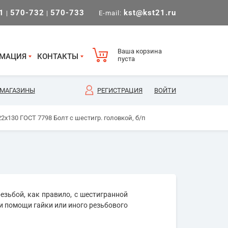
1
570-732
570-733
kst@kst21.ru
|
|
E-mail:
Ваша корзина
МАЦИЯ
КОНТАКТЫ
пуста
МАГАЗИНЫ
РЕГИСТРАЦИЯ
ВОЙТИ
2х130 ГОСТ 7798 Болт с шестигр. головкой, б/п
езьбой, как правило, с шестигранной
и помощи гайки или иного резьбового