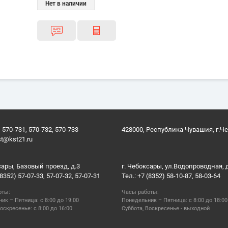
Нет в наличии
 570-731, 570-732, 570-733
428000, Республика Чувашия, г.Ч
st@kst21.ru
сары, Базовый проезд, д.3
г. Чебоксары, ул.Водопроводная, 
(8352) 57-07-33, 57-07-32, 57-07-31
Тел.: +7 (8352) 58-10-87, 58-03-64
оты:
Часы работы:
ик – Пятница: с 8:00 до 19:00
Понедельник – Пятница: с 8:00 до 18:00
оскресенье: с 8:00 до 16:00
Суббота, Воскресенье - выходной