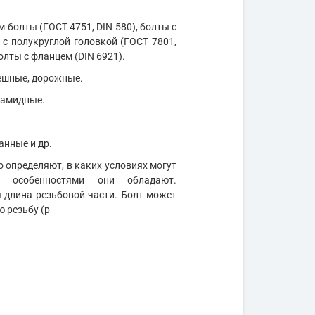
м-болты (ГОСТ 4751, DIN 580), болты с
 с полукруглой головкой (ГОСТ 7801,
олты с фланцем (DIN 6921).
мешные, дорожные.
иамидные.
анные и др.
 определяют, в каких условиях могут
и особенностями они обладают.
длина резьбовой части. Болт может
ю резьбу (р