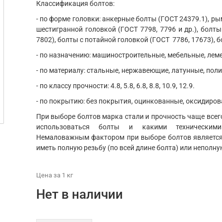
Классификация болтов:
- по форме головки: анкерные болты (ГОСТ 24379.1), ры
шестигранной головкой (ГОСТ 7798, 7796 и др.), болты
7802), болты с потайной головкой (ГОСТ 7786, 17673), б
- по назначению: машиностроительные, мебельные, ле
- по материалу: стальные, нержавеющие, латунные, пол
- по классу прочности: 4.8, 5.8, 6.8, 8.8, 10.9, 12.9.
- по покрытию: без покрытия, оцинкованные, оксидиров
При выборе болтов марка стали и прочность чаще всего
использоваться болты и какими техническим
Немаловажным фактором при выборе болтов является 
иметь полную резьбу (по всей длине болта) или неполну
Цена
за 1
кг
Нет в наличии