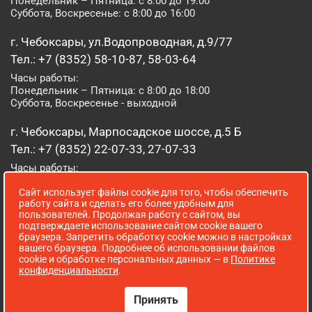
Понедельник – Пятница: с 8:00 до 19:00
Суббота, Воскресенье: с 8:00 до 16:00
г. Чебоксары, ул.Водопроводная, д.9/77
Тел.: +7 (8352) 58-10-87, 58-03-64
Часы работы:
Понедельник – Пятница: с 8:00 до 18:00
Суббота, Воскресенье - выходной
г. Чебоксары, Марпосадское шоссе, д.5 Б
Тел.: +7 (8352) 22-07-33, 27-07-33
Часы работы:
Понедельник – Пятница: с 8:00 до 19:00
Сайт использует файлы cookie для того, чтобы обеспечить
Суббота, Воскресенье: с 8:00 до 16:00
работу сайта и сделать его более удобным для
пользователей. Продолжая работу с сайтом, вы
г. Йошкар-Ола, ул. Луначарского, д. 52 А
подтверждаете использование сайтом cookie вашего
браузера. Запретить обработку cookie можно в настройках
Тел.: (8362) 41-07-31
вашего браузера. Подробнее об использовании файлов
Часы работы:
cookie и обработке персональных данных — в
Политике
Понедельник – Пятница: с 8:00 до 18:00
конфиденциальности
.
Суббота, Воскресенье: выходной
Принять
Сопровождение сайта WebStroy