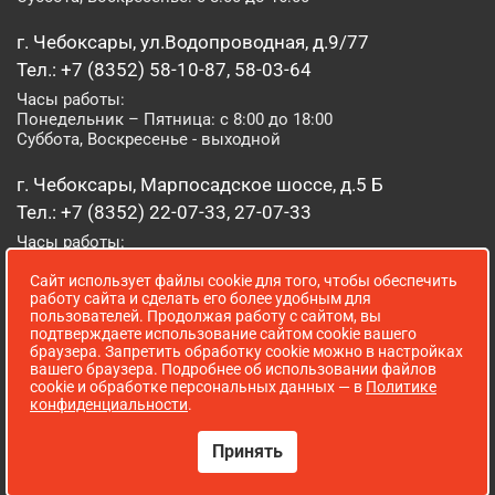
г. Чебоксары, ул.Водопроводная, д.9/77
Тел.: +7 (8352) 58-10-87, 58-03-64
Часы работы:
Понедельник – Пятница: с 8:00 до 18:00
Суббота, Воскресенье - выходной
г. Чебоксары, Марпосадское шоссе, д.5 Б
Тел.: +7 (8352) 22-07-33, 27-07-33
Часы работы:
Понедельник – Пятница: с 8:00 до 19:00
Сайт использует файлы cookie для того, чтобы обеспечить
Суббота, Воскресенье: с 8:00 до 16:00
работу сайта и сделать его более удобным для
пользователей. Продолжая работу с сайтом, вы
г. Йошкар-Ола, ул. Луначарского, д. 52 А
подтверждаете использование сайтом cookie вашего
браузера. Запретить обработку cookie можно в настройках
Тел.: (8362) 41-07-31
вашего браузера. Подробнее об использовании файлов
Часы работы:
cookie и обработке персональных данных — в
Политике
Понедельник – Пятница: с 8:00 до 18:00
конфиденциальности
.
Суббота, Воскресенье: выходной
Принять
Сопровождение сайта WebStroy