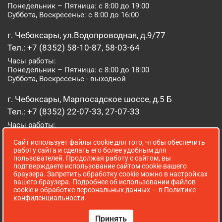
Понедельник – Пятница: с 8:00 до 19:00
Суббота, Воскресенье: с 8:00 до 16:00
г. Чебоксары, ул.Водопроводная, д.9/77
Тел.: +7 (8352) 58-10-87, 58-03-64
Часы работы:
Понедельник – Пятница: с 8:00 до 18:00
Суббота, Воскресенье - выходной
г. Чебоксары, Марпосадское шоссе, д.5 Б
Тел.: +7 (8352) 22-07-33, 27-07-33
Часы работы:
Понедельник – Пятница: с 8:00 до 19:00
Сайт использует файлы cookie для того, чтобы обеспечить
Суббота, Воскресенье: с 8:00 до 16:00
работу сайта и сделать его более удобным для
пользователей. Продолжая работу с сайтом, вы
г. Йошкар-Ола, ул. Луначарского, д. 52 А
подтверждаете использование сайтом cookie вашего
браузера. Запретить обработку cookie можно в настройках
Тел.: (8362) 41-07-31
вашего браузера. Подробнее об использовании файлов
Часы работы:
cookie и обработке персональных данных — в
Политике
Понедельник – Пятница: с 8:00 до 18:00
конфиденциальности
.
Суббота, Воскресенье: выходной
Принять