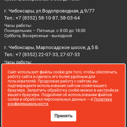
г. Чебоксары, ул.Водопроводная, д.9/77
Тел.: +7 (8352) 58-10-87, 58-03-64
Часы работы:
Понедельник – Пятница: с 8:00 до 18:00
Суббота, Воскресенье - выходной
г. Чебоксары, Марпосадское шоссе, д.5 Б
Тел.: +7 (8352) 22-07-33, 27-07-33
Часы работы:
Понедельник – Пятница: с 8:00 до 19:00
Сайт использует файлы cookie для того, чтобы обеспечить
Суббота, Воскресенье: с 8:00 до 16:00
работу сайта и сделать его более удобным для
пользователей. Продолжая работу с сайтом, вы
г. Йошкар-Ола, ул. Луначарского, д. 52 А
подтверждаете использование сайтом cookie вашего
браузера. Запретить обработку cookie можно в настройках
Тел.: (8362) 41-07-31
вашего браузера. Подробнее об использовании файлов
Часы работы:
cookie и обработке персональных данных — в
Политике
Понедельник – Пятница: с 8:00 до 18:00
конфиденциальности
.
Суббота, Воскресенье: выходной
Принять
Сопровождение сайта WebStroy