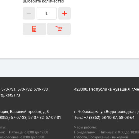
Выберите количество
 570-731, 570-732, 570-733
428000, Республика Чувашия, г.Ч
st@kst21.ru
сары, Базовый проезд, д.3
г. Чебоксары, ул.Водопроводная, 
(8352) 57-07-33, 57-07-32, 57-07-31
Тел.: +7 (8352) 58-10-87, 58-03-64
оты:
Часы работы:
ик – Пятница: с 8:00 до 19:00
Понедельник – Пятница: с 8:00 до 18:00
оскресенье: с 8:00 до 16:00
Суббота, Воскресенье - выходной