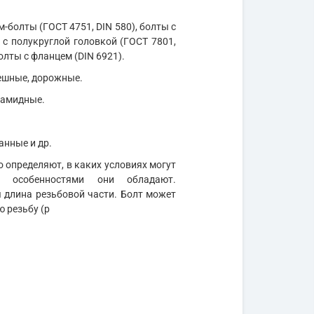
м-болты (ГОСТ 4751, DIN 580), болты с
 с полукруглой головкой (ГОСТ 7801,
олты с фланцем (DIN 6921).
мешные, дорожные.
иамидные.
анные и др.
 определяют, в каких условиях могут
и особенностями они обладают.
длина резьбовой части. Болт может
ю резьбу (р