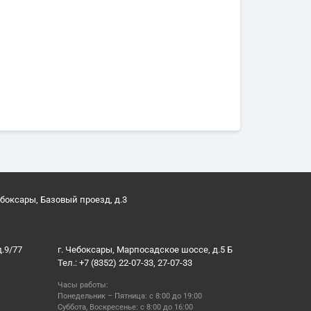
ебоксары, Базовый проезд, д.3
д.9/77
г. Чебоксары, Марпосадское шоссе, д.5 Б
Тел.: +7 (8352) 22-07-33, 27-07-33
Часы работы:
Понедельник – Пятница: с 8:00 до 19:00
Суббота, Воскресенье: с 8:00 до 16:00