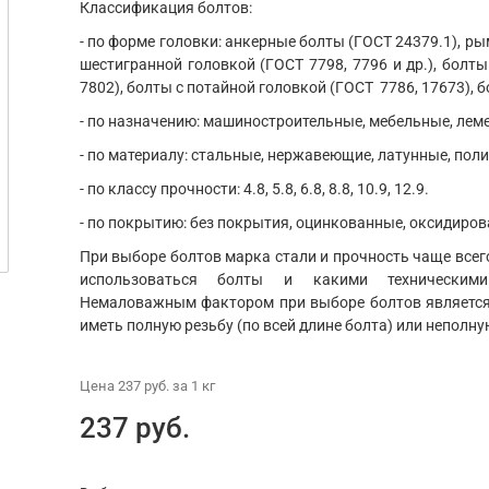
Классификация болтов:
- по форме головки: анкерные болты (ГОСТ 24379.1), ры
шестигранной головкой (ГОСТ 7798, 7796 и др.), болты
7802), болты с потайной головкой (ГОСТ 7786, 17673), б
- по назначению: машиностроительные, мебельные, ле
- по материалу: стальные, нержавеющие, латунные, пол
- по классу прочности: 4.8, 5.8, 6.8, 8.8, 10.9, 12.9.
- по покрытию: без покрытия, оцинкованные, оксидиров
При выборе болтов марка стали и прочность чаще всего
использоваться болты и какими техническим
Немаловажным фактором при выборе болтов является 
иметь полную резьбу (по всей длине болта) или неполну
Цена
237 руб.
за 1
кг
237 руб.