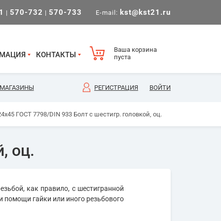
1
570-732
570-733
kst@kst21.ru
|
|
E-mail:
Ваша корзина
МАЦИЯ
КОНТАКТЫ
пуста
МАГАЗИНЫ
РЕГИСТРАЦИЯ
ВОЙТИ
4х45 ГОСТ 7798/DIN 933 Болт с шестигр. головкой, оц.
, оц.
езьбой, как правило, с шестигранной
и помощи гайки или иного резьбового