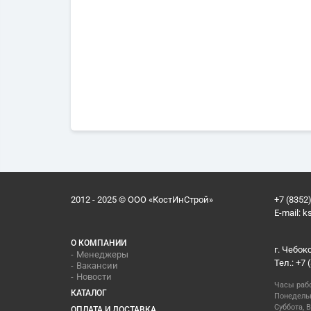
2012 - 2025 © ООО «КостИнСтрой»
+7 (8352)
E-mail:
k
О КОМПАНИИ
г. Чебок
Менеджеры
Тел.: +7 
Вакансии
Новости
Часы раб
КАТАЛОГ
Понедельн
Суббота, В
ОПЛАТА И ДОСТАВКА