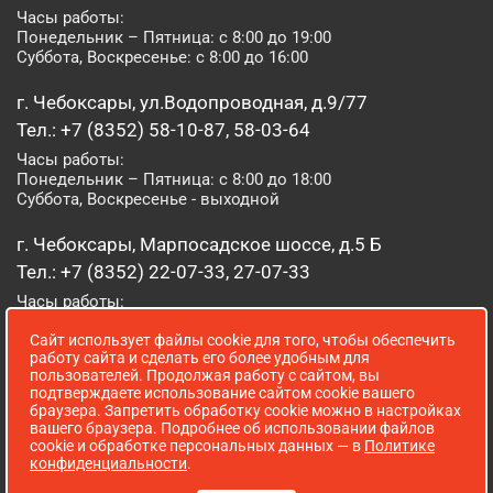
Часы работы:
Понедельник – Пятница: с 8:00 до 19:00
Суббота, Воскресенье: с 8:00 до 16:00
г. Чебоксары, ул.Водопроводная, д.9/77
Тел.: +7 (8352) 58-10-87, 58-03-64
Часы работы:
Понедельник – Пятница: с 8:00 до 18:00
Суббота, Воскресенье - выходной
г. Чебоксары, Марпосадское шоссе, д.5 Б
Тел.: +7 (8352) 22-07-33, 27-07-33
Часы работы:
Понедельник – Пятница: с 8:00 до 19:00
Сайт использует файлы cookie для того, чтобы обеспечить
Суббота, Воскресенье: с 8:00 до 16:00
работу сайта и сделать его более удобным для
пользователей. Продолжая работу с сайтом, вы
г. Йошкар-Ола, ул. Луначарского, д. 52 А
подтверждаете использование сайтом cookie вашего
браузера. Запретить обработку cookie можно в настройках
Тел.: (8362) 41-07-31
вашего браузера. Подробнее об использовании файлов
Часы работы:
cookie и обработке персональных данных — в
Политике
Понедельник – Пятница: с 8:00 до 18:00
конфиденциальности
.
Суббота, Воскресенье: выходной