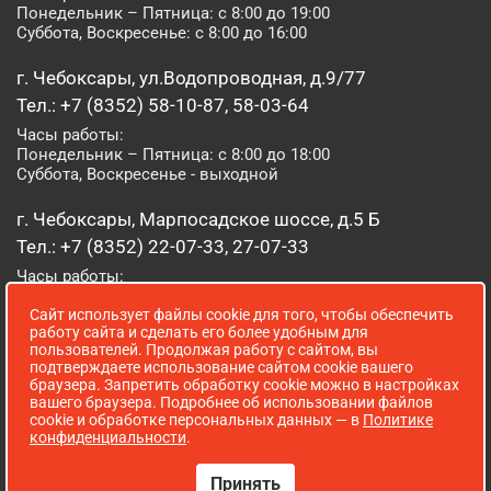
Понедельник – Пятница: с 8:00 до 19:00
Суббота, Воскресенье: с 8:00 до 16:00
г. Чебоксары, ул.Водопроводная, д.9/77
Тел.: +7 (8352) 58-10-87, 58-03-64
Часы работы:
Понедельник – Пятница: с 8:00 до 18:00
Суббота, Воскресенье - выходной
г. Чебоксары, Марпосадское шоссе, д.5 Б
Тел.: +7 (8352) 22-07-33, 27-07-33
Часы работы:
Понедельник – Пятница: с 8:00 до 19:00
Сайт использует файлы cookie для того, чтобы обеспечить
Суббота, Воскресенье: с 8:00 до 16:00
работу сайта и сделать его более удобным для
пользователей. Продолжая работу с сайтом, вы
г. Йошкар-Ола, ул. Луначарского, д. 52 А
подтверждаете использование сайтом cookie вашего
браузера. Запретить обработку cookie можно в настройках
Тел.: (8362) 41-07-31
вашего браузера. Подробнее об использовании файлов
Часы работы:
cookie и обработке персональных данных — в
Политике
Понедельник – Пятница: с 8:00 до 18:00
конфиденциальности
.
Суббота, Воскресенье: выходной
Принять