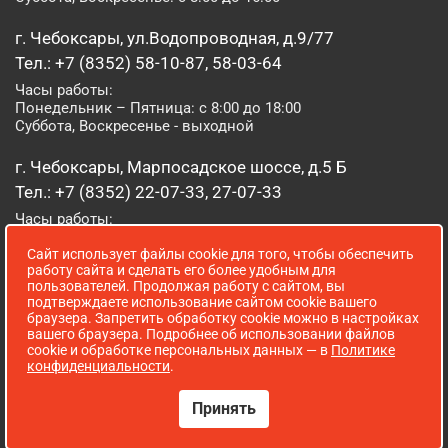
г. Чебоксары, ул.Водопроводная, д.9/77
Тел.: +7 (8352) 58-10-87, 58-03-64
Часы работы:
Понедельник – Пятница: с 8:00 до 18:00
Суббота, Воскресенье - выходной
г. Чебоксары, Марпосадское шоссе, д.5 Б
Тел.: +7 (8352) 22-07-33, 27-07-33
Часы работы:
Понедельник – Пятница: с 8:00 до 19:00
Сайт использует файлы cookie для того, чтобы обеспечить
Суббота, Воскресенье: с 8:00 до 16:00
работу сайта и сделать его более удобным для
пользователей. Продолжая работу с сайтом, вы
г. Йошкар-Ола, ул. Луначарского, д. 52 А
подтверждаете использование сайтом cookie вашего
браузера. Запретить обработку cookie можно в настройках
Тел.: (8362) 41-07-31
вашего браузера. Подробнее об использовании файлов
Часы работы:
cookie и обработке персональных данных — в
Политике
Понедельник – Пятница: с 8:00 до 18:00
конфиденциальности
.
Суббота, Воскресенье: выходной
Принять
Сопровождение сайта WebStroy