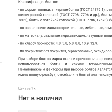
Классификация болтов:
- по форме головки: анкерные болты (ГОСТ 24379.1), ры
шестигранной головкой (ГОСТ 7798, 7796 и др.), болты
7802), болты с потайной головкой (ГОСТ 7786, 17673), б
- по назначению: машиностроительные, мебельные, ле
- по материалу: стальные, нержавеющие, латунные, пол
- по классу прочности: 4.8, 5.8, 6.8, 8.8, 10.9, 12.9.
- по покрытию: без покрытия, оцинкованные, оксидиров
При выборе болтов марка стали и прочность чаще всего
использоваться болты и какими техническим
Немаловажным фактором при выборе болтов является 
иметь полную резьбу (по всей длине болта) или неполну
Цена
за 1
кг
Нет в наличии