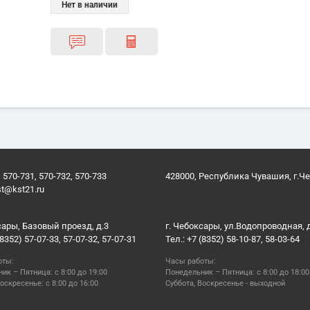
Нет в наличии
 570-731, 570-732, 570-733
428000, Республика Чувашия, г.Ч
st@kst21.ru
сары, Базовый проезд, д.3
г. Чебоксары, ул.Водопроводная, 
(8352) 57-07-33, 57-07-32, 57-07-31
Тел.: +7 (8352) 58-10-87, 58-03-64
оты:
Часы работы:
ик – Пятница: с 8:00 до 19:00
Понедельник – Пятница: с 8:00 до 18:00
оскресенье: с 8:00 до 16:00
Суббота, Воскресенье - выходной