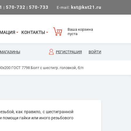
1
570-732
570-733
kst@kst21.ru
|
|
E-mail:
Ваша корзина
МАЦИЯ
КОНТАКТЫ
пуста
МАГАЗИНЫ
РЕГИСТРАЦИЯ
ВОЙТИ
0х200 ГОСТ 7798 Болт с шестигр. головкой, б/п
езьбой, как правило, с шестигранной
и помощи гайки или иного резьбового