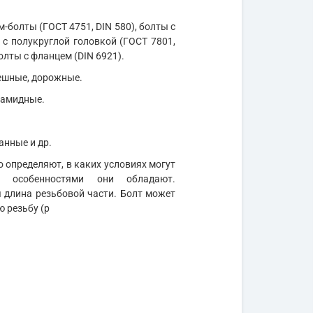
м-болты (ГОСТ 4751, DIN 580), болты с
 с полукруглой головкой (ГОСТ 7801,
олты с фланцем (DIN 6921).
мешные, дорожные.
иамидные.
анные и др.
 определяют, в каких условиях могут
и особенностями они обладают.
длина резьбовой части. Болт может
ю резьбу (р