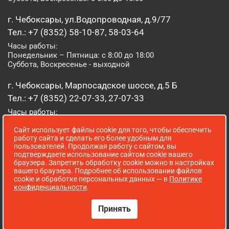
г. Чебоксары, ул.Водопроводная, д.9/77
Тел.: +7 (8352) 58-10-87, 58-03-64
Часы работы:
Понедельник – Пятница: с 8:00 до 18:00
Суббота, Воскресенье - выходной
г. Чебоксары, Марпосадское шоссе, д.5 Б
Тел.: +7 (8352) 22-07-33, 27-07-33
Часы работы:
Понедельник – Пятница: с 8:00 до 19:00
Сайт использует файлы cookie для того, чтобы обеспечить
Суббота, Воскресенье: с 8:00 до 16:00
работу сайта и сделать его более удобным для
пользователей. Продолжая работу с сайтом, вы
г. Йошкар-Ола, ул. Луначарского, д. 52 А
подтверждаете использование сайтом cookie вашего
браузера. Запретить обработку cookie можно в настройках
Тел.: (8362) 41-07-31
вашего браузера. Подробнее об использовании файлов
Часы работы:
cookie и обработке персональных данных — в
Политике
Понедельник – Пятница: с 8:00 до 18:00
конфиденциальности
.
Суббота, Воскресенье: выходной
Принять
Сопровождение сайта WebStroy