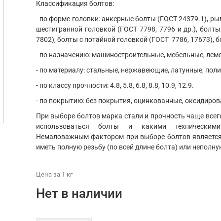
Классификация болтов:
- по форме головки: анкерные болты (ГОСТ 24379.1), ры
шестигранной головкой (ГОСТ 7798, 7796 и др.), болты
7802), болты с потайной головкой (ГОСТ 7786, 17673), б
- по назначению: машиностроительные, мебельные, ле
- по материалу: стальные, нержавеющие, латунные, пол
- по классу прочности: 4.8, 5.8, 6.8, 8.8, 10.9, 12.9.
- по покрытию: без покрытия, оцинкованные, оксидиров
При выборе болтов марка стали и прочность чаще всего
использоваться болты и какими техническим
Немаловажным фактором при выборе болтов является 
иметь полную резьбу (по всей длине болта) или неполну
Цена
за 1
кг
Нет в наличии