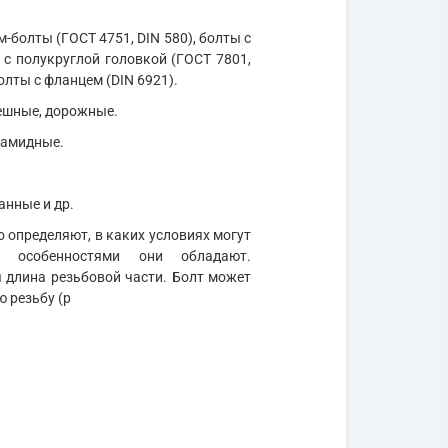
м-болты (ГОСТ 4751, DIN 580), болты с
 с полукруглой головкой (ГОСТ 7801,
олты с фланцем (DIN 6921).
мешные, дорожные.
иамидные.
анные и др.
 определяют, в каких условиях могут
и особенностями они обладают.
длина резьбовой части. Болт может
ю резьбу (р