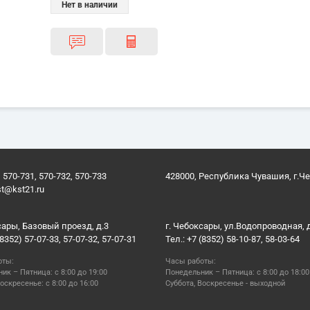
Нет в наличии
 570-731, 570-732, 570-733
428000, Республика Чувашия, г.Ч
st@kst21.ru
сары, Базовый проезд, д.3
г. Чебоксары, ул.Водопроводная, 
(8352) 57-07-33, 57-07-32, 57-07-31
Тел.: +7 (8352) 58-10-87, 58-03-64
оты:
Часы работы:
ик – Пятница: с 8:00 до 19:00
Понедельник – Пятница: с 8:00 до 18:00
оскресенье: с 8:00 до 16:00
Суббота, Воскресенье - выходной