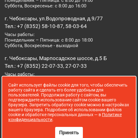
Понедельник – Пятница: с 8:00 до 19:00
Суббота, Воскресенье: с 8:00 до 16:00
г. Чебоксары, ул.Водопроводная, д.9/77
Тел.: +7 (8352) 58-10-87, 58-03-64
Часы работы:
Понедельник – Пятница: с 8:00 до 18:00
Суббота, Воскресенье - выходной
г. Чебоксары, Марпосадское шоссе, д.5 Б
Тел.: +7 (8352) 22-07-33, 27-07-33
Часы работы:
Понедельник – Пятница: с 8:00 до 19:00
Сайт использует файлы cookie для того, чтобы обеспечить
Суббота, Воскресенье: с 8:00 до 16:00
работу сайта и сделать его более удобным для
пользователей. Продолжая работу с сайтом, вы
г. Йошкар-Ола, ул. Луначарского, д. 52 А
подтверждаете использование сайтом cookie вашего
браузера. Запретить обработку cookie можно в настройках
Тел.: (8362) 41-07-31
вашего браузера. Подробнее об использовании файлов
Часы работы:
cookie и обработке персональных данных — в
Политике
Понедельник – Пятница: с 8:00 до 18:00
конфиденциальности
.
Суббота, Воскресенье: выходной
Принять
Сопровождение сайта WebStroy