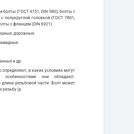
м-болты (ГОСТ 4751, DIN 580), болты с
 с полукруглой головкой (ГОСТ 7801,
олты с фланцем (DIN 6921).
мешные, дорожные.
иамидные.
анные и др.
 определяют, в каких условиях могут
и особенностями они обладают.
длина резьбовой части. Болт может
ю резьбу (р