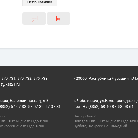
Нет в наличии
 570-731, 570-732, 570-733
428000, Республика Чувашия, г.Ч
st@kst21.ru
сары, Базовый проезд, д.3
г. Чебоксары, ул.Водопроводная, 
(8352) 57-07-33, 57-07-32, 57-07-31
Тел.: +7 (8352) 58-10-87, 58-03-64
оты:
Часы работы:
ик – Пятница: с 8:00 до 19:00
Понедельник – Пятница: с 8:00 до 18:00
оскресенье: с 8:00 до 16:00
Суббота, Воскресенье - выходной