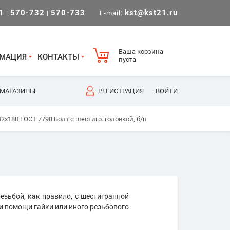
1
570-732
570-733
kst@kst21.ru
|
|
E-mail:
Ваша корзина
МАЦИЯ
КОНТАКТЫ
пуста
МАГАЗИНЫ
РЕГИСТРАЦИЯ
ВОЙТИ
2х180 ГОСТ 7798 Болт с шестигр. головкой, б/п
езьбой, как правило, с шестигранной
и помощи гайки или иного резьбового