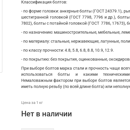
Классификация болтов:
- по форме головки: анкерные болты (ГОСТ 24379.1), ры
шестигранной головкой (ГОСТ 7798, 7796 и др.), болты
7802), болты с потайной головкой (ГОСТ 7786, 17673), б
- по назначению: машиностроительные, мебельные, ле
- по материалу: стальные, нержавеющие, латунные, пол
- по классу прочности: 4.8, 5.8, 6.8, 8.8, 10.9, 12.9.
- по покрытию: без покрытия, оцинкованные, оксидиров
При выборе болтов марка стали и прочность чаще всего
использоваться болты и какими техническим
Немаловажным фактором при выборе болтов является 
иметь полную резьбу (по всей длине болта) или неполну
Цена
за 1
кг
Нет в наличии