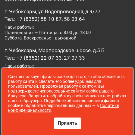
г. Чебоксары, ул.Водопроводная, д.9/77
Тел.: +7 (8352) 58-10-87, 58-03-64
Часы работы:
Понедельник – Пятница: с 8:00 до 18:00
Суббота, Воскресенье - выходной
г. Чебоксары, Марпосадское шоссе, д.5 Б
Тел.: +7 (8352) 22-07-33, 27-07-33
Часы работы:
Понедельник – Пятница: с 8:00 до 19:00
Сайт использует файлы cookie для того, чтобы обеспечить
Суббота, Воскресенье: с 8:00 до 16:00
работу сайта и сделать его более удобным для
пользователей. Продолжая работу с сайтом, вы
г. Йошкар-Ола, ул. Луначарского, д. 52 А
подтверждаете использование сайтом cookie вашего
браузера. Запретить обработку cookie можно в настройках
Тел.: (8362) 41-07-31
вашего браузера. Подробнее об использовании файлов
Часы работы:
cookie и обработке персональных данных — в
Политике
Понедельник – Пятница: с 8:00 до 18:00
конфиденциальности
.
Суббота, Воскресенье: выходной
Принять
Сопровождение сайта WebStroy