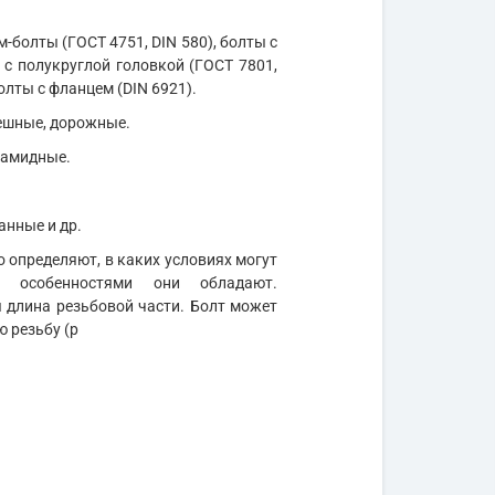
м-болты (ГОСТ 4751, DIN 580), болты с
 с полукруглой головкой (ГОСТ 7801,
олты с фланцем (DIN 6921).
мешные, дорожные.
иамидные.
анные и др.
 определяют, в каких условиях могут
и особенностями они обладают.
длина резьбовой части. Болт может
ю резьбу (р