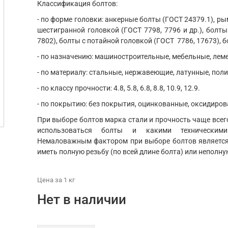
Классификация болтов:
- по форме головки: анкерные болты (ГОСТ 24379.1), ры
шестигранной головкой (ГОСТ 7798, 7796 и др.), болты
7802), болты с потайной головкой (ГОСТ 7786, 17673), б
- по назначению: машиностроительные, мебельные, ле
- по материалу: стальные, нержавеющие, латунные, пол
- по классу прочности: 4.8, 5.8, 6.8, 8.8, 10.9, 12.9.
- по покрытию: без покрытия, оцинкованные, оксидиров
При выборе болтов марка стали и прочность чаще всего
использоваться болты и какими техническим
Немаловажным фактором при выборе болтов является 
иметь полную резьбу (по всей длине болта) или неполну
Цена
за 1
кг
Нет в наличии