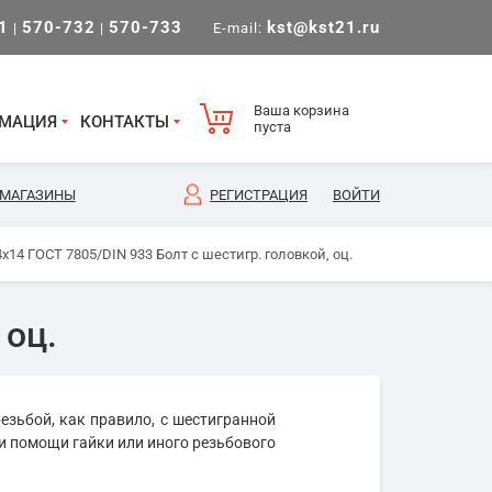
1
570-732
570-733
kst@kst21.ru
|
|
E-mail:
Ваша корзина
МАЦИЯ
КОНТАКТЫ
пуста
МАГАЗИНЫ
РЕГИСТРАЦИЯ
ВОЙТИ
х14 ГОСТ 7805/DIN 933 Болт с шестигр. головкой, оц.
 оц.
езьбой, как правило, с шестигранной
и помощи гайки или иного резьбового