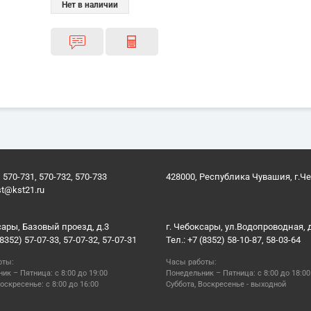
Нет в наличии
 570-731, 570-732, 570-733
428000, Республика Чувашия, г.Ч
st@kst21.ru
сары, Базовый проезд, д.3
г. Чебоксары, ул.Водопроводная, 
(8352) 57-07-33, 57-07-32, 57-07-31
Тел.: +7 (8352) 58-10-87, 58-03-64
оты:
Часы работы:
ик – Пятница: с 8:00 до 19:00
Понедельник – Пятница: с 8:00 до 18:00
оскресенье: с 8:00 до 16:00
Суббота, Воскресенье - выходной