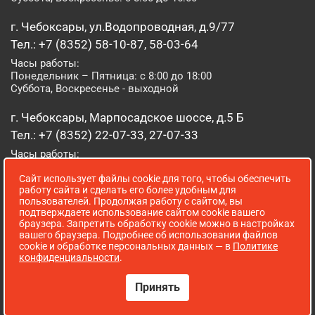
г. Чебоксары, ул.Водопроводная, д.9/77
Тел.: +7 (8352) 58-10-87, 58-03-64
Часы работы:
Понедельник – Пятница: с 8:00 до 18:00
Суббота, Воскресенье - выходной
г. Чебоксары, Марпосадское шоссе, д.5 Б
Тел.: +7 (8352) 22-07-33, 27-07-33
Часы работы:
Понедельник – Пятница: с 8:00 до 19:00
Сайт использует файлы cookie для того, чтобы обеспечить
Суббота, Воскресенье: с 8:00 до 16:00
работу сайта и сделать его более удобным для
пользователей. Продолжая работу с сайтом, вы
г. Йошкар-Ола, ул. Луначарского, д. 52 А
подтверждаете использование сайтом cookie вашего
браузера. Запретить обработку cookie можно в настройках
Тел.: (8362) 41-07-31
вашего браузера. Подробнее об использовании файлов
Часы работы:
cookie и обработке персональных данных — в
Политике
Понедельник – Пятница: с 8:00 до 18:00
конфиденциальности
.
Суббота, Воскресенье: выходной
Принять
Сопровождение сайта WebStroy