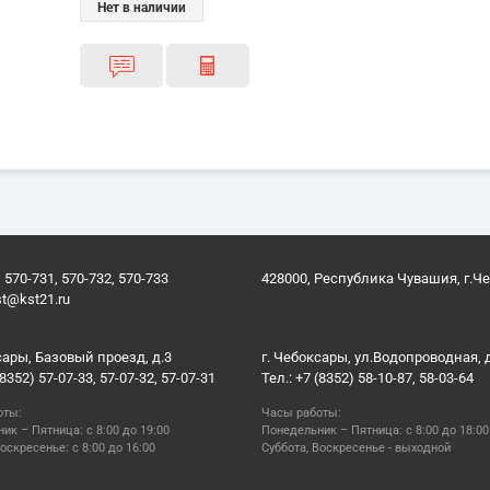
Нет в наличии
 570-731, 570-732, 570-733
428000, Республика Чувашия, г.Ч
st@kst21.ru
сары, Базовый проезд, д.3
г. Чебоксары, ул.Водопроводная, 
(8352) 57-07-33, 57-07-32, 57-07-31
Тел.: +7 (8352) 58-10-87, 58-03-64
оты:
Часы работы:
ик – Пятница: с 8:00 до 19:00
Понедельник – Пятница: с 8:00 до 18:00
оскресенье: с 8:00 до 16:00
Суббота, Воскресенье - выходной