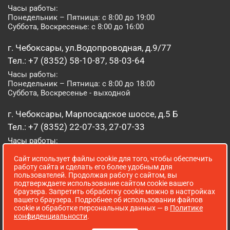
Часы работы:
Понедельник – Пятница: с 8:00 до 19:00
Суббота, Воскресенье: с 8:00 до 16:00
г. Чебоксары, ул.Водопроводная, д.9/77
Тел.: +7 (8352) 58-10-87, 58-03-64
Часы работы:
Понедельник – Пятница: с 8:00 до 18:00
Суббота, Воскресенье - выходной
г. Чебоксары, Марпосадское шоссе, д.5 Б
Тел.: +7 (8352) 22-07-33, 27-07-33
Часы работы:
Понедельник – Пятница: с 8:00 до 19:00
Сайт использует файлы cookie для того, чтобы обеспечить
Суббота, Воскресенье: с 8:00 до 16:00
работу сайта и сделать его более удобным для
пользователей. Продолжая работу с сайтом, вы
г. Йошкар-Ола, ул. Луначарского, д. 52 А
подтверждаете использование сайтом cookie вашего
браузера. Запретить обработку cookie можно в настройках
Тел.: (8362) 41-07-31
вашего браузера. Подробнее об использовании файлов
Часы работы:
cookie и обработке персональных данных — в
Политике
Понедельник – Пятница: с 8:00 до 18:00
конфиденциальности
.
Суббота, Воскресенье: выходной