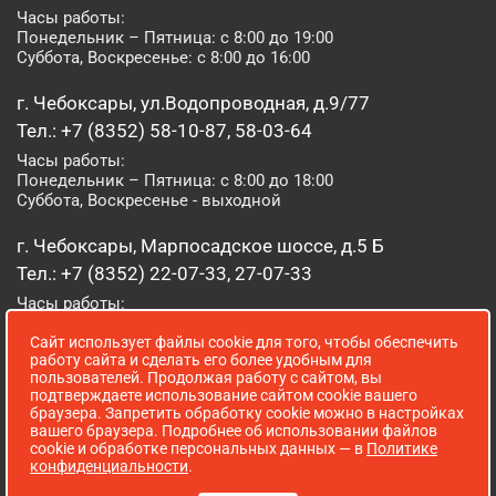
Часы работы:
Понедельник – Пятница: с 8:00 до 19:00
Суббота, Воскресенье: с 8:00 до 16:00
г. Чебоксары, ул.Водопроводная, д.9/77
Тел.: +7 (8352) 58-10-87, 58-03-64
Часы работы:
Понедельник – Пятница: с 8:00 до 18:00
Суббота, Воскресенье - выходной
г. Чебоксары, Марпосадское шоссе, д.5 Б
Тел.: +7 (8352) 22-07-33, 27-07-33
Часы работы:
Понедельник – Пятница: с 8:00 до 19:00
Сайт использует файлы cookie для того, чтобы обеспечить
Суббота, Воскресенье: с 8:00 до 16:00
работу сайта и сделать его более удобным для
пользователей. Продолжая работу с сайтом, вы
г. Йошкар-Ола, ул. Луначарского, д. 52 А
подтверждаете использование сайтом cookie вашего
браузера. Запретить обработку cookie можно в настройках
Тел.: (8362) 41-07-31
вашего браузера. Подробнее об использовании файлов
Часы работы:
cookie и обработке персональных данных — в
Политике
Понедельник – Пятница: с 8:00 до 18:00
конфиденциальности
.
Суббота, Воскресенье: выходной