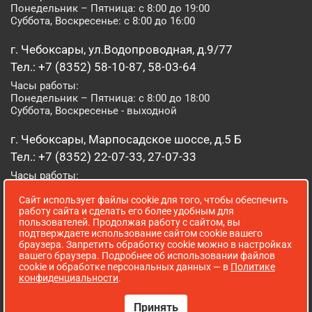
Понедельник – Пятница: с 8:00 до 19:00
Суббота, Воскресенье: с 8:00 до 16:00
г. Чебоксары, ул.Водопроводная, д.9/77
Тел.: +7 (8352) 58-10-87, 58-03-64
Часы работы:
Понедельник – Пятница: с 8:00 до 18:00
Суббота, Воскресенье - выходной
г. Чебоксары, Марпосадское шоссе, д.5 Б
Тел.: +7 (8352) 22-07-33, 27-07-33
Часы работы:
Понедельник – Пятница: с 8:00 до 19:00
Сайт использует файлы cookie для того, чтобы обеспечить
Суббота, Воскресенье: с 8:00 до 16:00
работу сайта и сделать его более удобным для
пользователей. Продолжая работу с сайтом, вы
г. Йошкар-Ола, ул. Луначарского, д. 52 А
подтверждаете использование сайтом cookie вашего
браузера. Запретить обработку cookie можно в настройках
Тел.: (8362) 41-07-31
вашего браузера. Подробнее об использовании файлов
Часы работы:
cookie и обработке персональных данных — в
Политике
Понедельник – Пятница: с 8:00 до 18:00
конфиденциальности
.
Суббота, Воскресенье: выходной
Принять