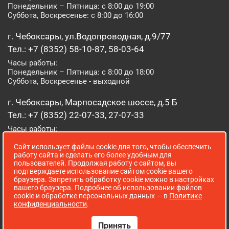
Понедельник – Пятница: с 8:00 до 19:00
Суббота, Воскресенье: с 8:00 до 16:00
г. Чебоксары, ул.Водопроводная, д.9/77
Тел.: +7 (8352) 58-10-87, 58-03-64
Часы работы:
Понедельник – Пятница: с 8:00 до 18:00
Суббота, Воскресенье - выходной
г. Чебоксары, Марпосадское шоссе, д.5 Б
Тел.: +7 (8352) 22-07-33, 27-07-33
Часы работы:
Понедельник – Пятница: с 8:00 до 19:00
Сайт использует файлы cookie для того, чтобы обеспечить
Суббота, Воскресенье: с 8:00 до 16:00
работу сайта и сделать его более удобным для
пользователей. Продолжая работу с сайтом, вы
г. Йошкар-Ола, ул. Луначарского, д. 52 А
подтверждаете использование сайтом cookie вашего
браузера. Запретить обработку cookie можно в настройках
Тел.: (8362) 41-07-31
вашего браузера. Подробнее об использовании файлов
Часы работы:
cookie и обработке персональных данных — в
Политике
Понедельник – Пятница: с 8:00 до 18:00
конфиденциальности
.
Суббота, Воскресенье: выходной
Принять