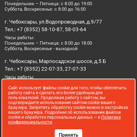
Понедельник – Пятница: с 8:00 до 19:00
Суббота, Воскресенье: с 8:00 до 16:00
г. Чебоксары, ул.Водопроводная, д.9/77
Тел.: +7 (8352) 58-10-87, 58-03-64
Часы работы:
Понедельник – Пятница: с 8:00 до 18:00
Суббота, Воскресенье - выходной
г. Чебоксары, Марпосадское шоссе, д.5 Б
Тел.: +7 (8352) 22-07-33, 27-07-33
Часы работы:
Понедельник – Пятница: с 8:00 до 19:00
Сайт использует файлы cookie для того, чтобы обеспечить
Суббота, Воскресенье: с 8:00 до 16:00
работу сайта и сделать его более удобным для
пользователей. Продолжая работу с сайтом, вы
г. Йошкар-Ола, ул. Луначарского, д. 52 А
подтверждаете использование сайтом cookie вашего
браузера. Запретить обработку cookie можно в настройках
Тел.: (8362) 41-07-31
вашего браузера. Подробнее об использовании файлов
Часы работы:
cookie и обработке персональных данных — в
Политике
Понедельник – Пятница: с 8:00 до 18:00
конфиденциальности
.
Суббота, Воскресенье: выходной
Принять