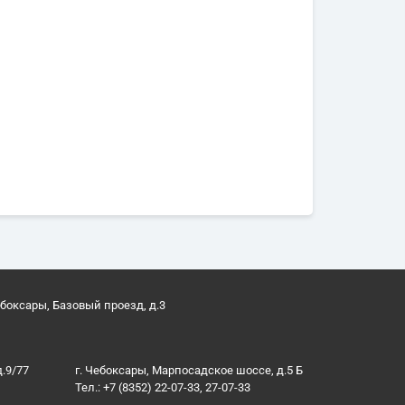
ебоксары, Базовый проезд, д.3
д.9/77
г. Чебоксары, Марпосадское шоссе, д.5 Б
Тел.: +7 (8352) 22-07-33, 27-07-33