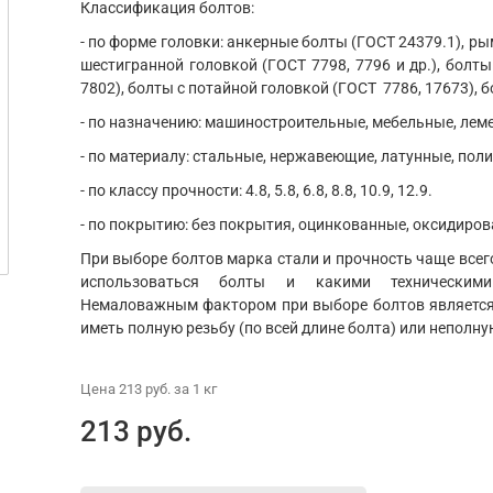
Классификация болтов:
- по форме головки: анкерные болты (ГОСТ 24379.1), ры
шестигранной головкой (ГОСТ 7798, 7796 и др.), болты
7802), болты с потайной головкой (ГОСТ 7786, 17673), б
- по назначению: машиностроительные, мебельные, ле
- по материалу: стальные, нержавеющие, латунные, пол
- по классу прочности: 4.8, 5.8, 6.8, 8.8, 10.9, 12.9.
- по покрытию: без покрытия, оцинкованные, оксидиров
При выборе болтов марка стали и прочность чаще всего
использоваться болты и какими техническим
Немаловажным фактором при выборе болтов является 
иметь полную резьбу (по всей длине болта) или неполну
Цена
213 руб.
за 1
кг
213 руб.