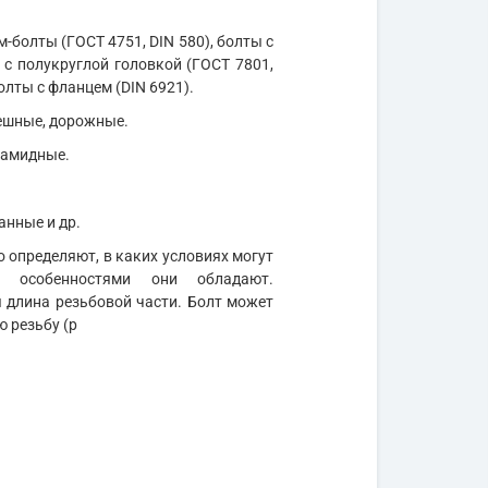
м-болты (ГОСТ 4751, DIN 580), болты с
 с полукруглой головкой (ГОСТ 7801,
олты с фланцем (DIN 6921).
мешные, дорожные.
иамидные.
анные и др.
 определяют, в каких условиях могут
и особенностями они обладают.
длина резьбовой части. Болт может
ю резьбу (р