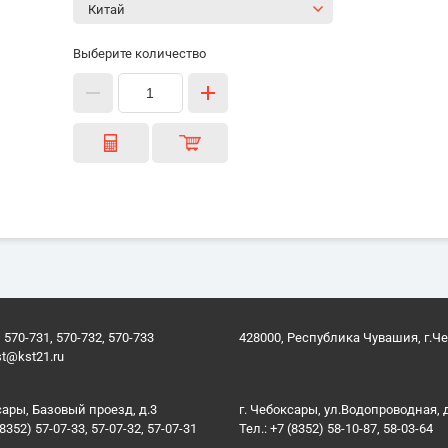
Выберите количество
 570-731, 570-732, 570-733
428000, Республика Чувашия, г.Ч
st@kst21.ru
сары, Базовый проезд, д.3
г. Чебоксары, ул.Водопроводная, 
(8352) 57-07-33, 57-07-32, 57-07-31
Тел.: +7 (8352) 58-10-87, 58-03-64