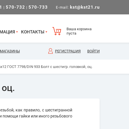
1
570-732
570-733
kst@kst21.ru
|
|
E-mail:
Ваша корзина
МАЦИЯ
КОНТАКТЫ
пуста
МАГАЗИНЫ
РЕГИСТРАЦИЯ
ВОЙТИ
х12 ГОСТ 7798/DIN 933 Болт с шестигр. головкой, оц.
 оц.
езьбой, как правило, с шестигранной
и помощи гайки или иного резьбового