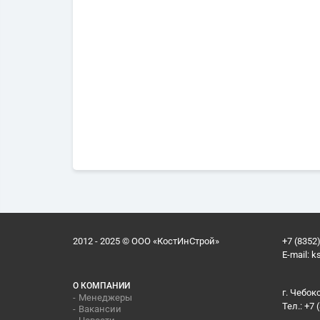
2012 - 2025 © ООО «КостИнСтрой»
+7 (8352)
E-mail:
k
О КОМПАНИИ
г. Чебок
Менеджеры
Тел.: +7 
Вакансии