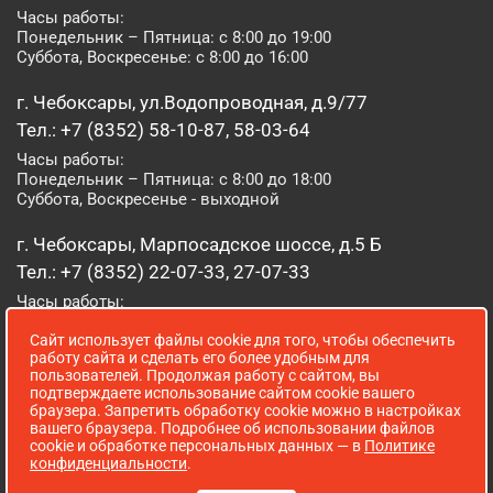
Часы работы:
Понедельник – Пятница: с 8:00 до 19:00
Суббота, Воскресенье: с 8:00 до 16:00
г. Чебоксары, ул.Водопроводная, д.9/77
Тел.: +7 (8352) 58-10-87, 58-03-64
Часы работы:
Понедельник – Пятница: с 8:00 до 18:00
Суббота, Воскресенье - выходной
г. Чебоксары, Марпосадское шоссе, д.5 Б
Тел.: +7 (8352) 22-07-33, 27-07-33
Часы работы:
Понедельник – Пятница: с 8:00 до 19:00
Сайт использует файлы cookie для того, чтобы обеспечить
Суббота, Воскресенье: с 8:00 до 16:00
работу сайта и сделать его более удобным для
пользователей. Продолжая работу с сайтом, вы
г. Йошкар-Ола, ул. Луначарского, д. 52 А
подтверждаете использование сайтом cookie вашего
браузера. Запретить обработку cookie можно в настройках
Тел.: (8362) 41-07-31
вашего браузера. Подробнее об использовании файлов
Часы работы:
cookie и обработке персональных данных — в
Политике
Понедельник – Пятница: с 8:00 до 18:00
конфиденциальности
.
Суббота, Воскресенье: выходной