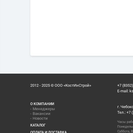
2012 - 2025 © ООО «КостИнСтрой»
+7 (8352)
E-mail:
k
О КОМПАНИИ
г. Чебок
Менеджеры
Тел.: +7 
Вакансии
Новости
Часы раб
КАТАЛОГ
Понедельн
Суббота, В
ОПЛАТА И ДОСТАВКА