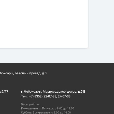
ебоксары, Базовый проезд, д.3
д.9/77
г. Чебоксары, Марпосадское шоссе, д.5 Б
Тел.: +7 (8352) 22-07-33, 27-07-33
Часы работы:
Понедельник – Пятница: с 8:00 до 19:00
Суббота, Воскресенье: с 8:00 до 16:00