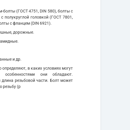
м-болты (ГОСТ 4751, DIN 580), болты с
 с полукруглой головкой (ГОСТ 7801,
олты с фланцем (DIN 6921).
мешные, дорожные.
иамидные.
анные и др.
 определяют, в каких условиях могут
и особенностями они обладают.
длина резьбовой части. Болт может
ю резьбу (р