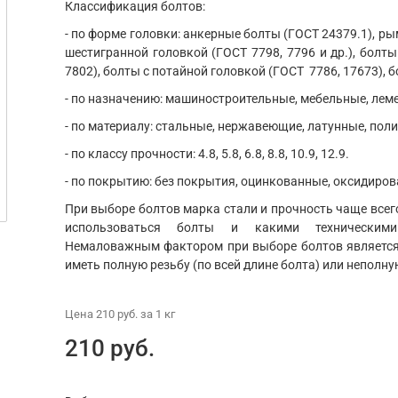
Классификация болтов:
- по форме головки: анкерные болты (ГОСТ 24379.1), ры
шестигранной головкой (ГОСТ 7798, 7796 и др.), болты
7802), болты с потайной головкой (ГОСТ 7786, 17673), б
- по назначению: машиностроительные, мебельные, ле
- по материалу: стальные, нержавеющие, латунные, пол
- по классу прочности: 4.8, 5.8, 6.8, 8.8, 10.9, 12.9.
- по покрытию: без покрытия, оцинкованные, оксидиров
При выборе болтов марка стали и прочность чаще всего
использоваться болты и какими техническим
Немаловажным фактором при выборе болтов является 
иметь полную резьбу (по всей длине болта) или неполну
Цена
210 руб.
за 1
кг
210 руб.