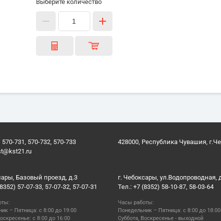
Выберите количество
 570-731, 570-732, 570-733
428000, Республика Чувашия, г.Ч
st@kst21.ru
сары, Базовый проезд, д.3
г. Чебоксары, ул.Водопроводная, 
(8352) 57-07-33, 57-07-32, 57-07-31
Тел.: +7 (8352) 58-10-87, 58-03-64
оты:
Часы работы:
ик – Пятница: с 8:00 до 19:00
Понедельник – Пятница: с 8:00 до 18:00
оскресенье: с 8:00 до 16:00
Суббота, Воскресенье - выходной