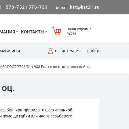
1
570-732
570-733
kst@kst21.ru
|
|
E-mail:
Ваша корзина
МАЦИЯ
КОНТАКТЫ
пуста
МАГАЗИНЫ
РЕГИСТРАЦИЯ
ВОЙТИ
х80 ГОСТ 7798/DIN 933 Болт с шестигр. головкой, оц.
 оц.
езьбой, как правило, с шестигранной
и помощи гайки или иного резьбового