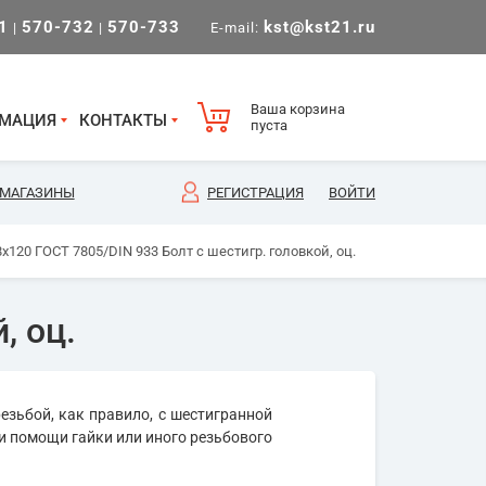
1
570-732
570-733
kst@kst21.ru
|
|
E-mail:
Ваша корзина
МАЦИЯ
КОНТАКТЫ
пуста
МАГАЗИНЫ
РЕГИСТРАЦИЯ
ВОЙТИ
х120 ГОСТ 7805/DIN 933 Болт с шестигр. головкой, оц.
, оц.
езьбой, как правило, с шестигранной
и помощи гайки или иного резьбового