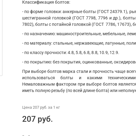
Классификация болтов:
- по форме головки: анкерные болты (ГОСТ 24379.1), ры
шестигранной головкой (ГОСТ 7798, 7796 и др.), болты
7802), болты с потайной головкой (ГОСТ 7786, 17673), б
- по назначению: машиностроительные, мебельные, ле
- по материалу: стальные, нержавеющие, латунные, пол
- по классу прочности: 4.8, 5.8, 6.8, 8.8, 10.9, 12.9.
- по покрытию: без покрытия, оцинкованные, оксидиров
При выборе болтов марка стали и прочность чаще всего
использоваться болты и какими техническим
Немаловажным фактором при выборе болтов является 
иметь полную резьбу (по всей длине болта) или неполну
Цена
207 руб.
за 1
кг
207 руб.