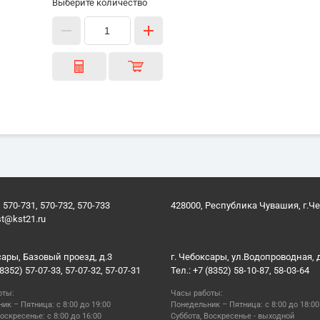
Выберите количество
 570-731, 570-732, 570-733
428000, Республика Чувашия, г.Ч
st@kst21.ru
сары, Базовый проезд, д.3
г. Чебоксары, ул.Водопроводная, 
(8352) 57-07-33, 57-07-32, 57-07-31
Тел.: +7 (8352) 58-10-87, 58-03-64
оты:
Часы работы:
ик – Пятница: с 8:00 до 19:00
Понедельник – Пятница: с 8:00 до 18:00
оскресенье: с 8:00 до 16:00
Суббота, Воскресенье - выходной