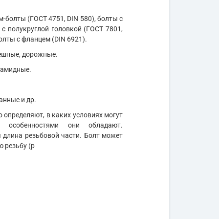
м-болты (ГОСТ 4751, DIN 580), болты с
 с полукруглой головкой (ГОСТ 7801,
олты с фланцем (DIN 6921).
мешные, дорожные.
иамидные.
анные и др.
 определяют, в каких условиях могут
и особенностями они обладают.
длина резьбовой части. Болт может
ю резьбу (р