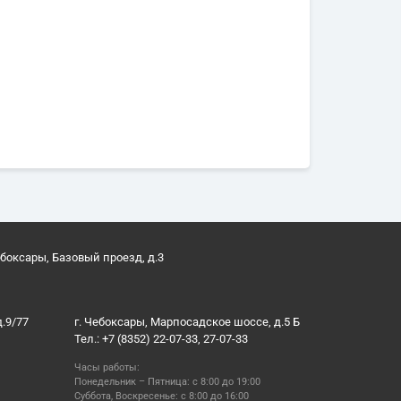
ебоксары, Базовый проезд, д.3
д.9/77
г. Чебоксары, Марпосадское шоссе, д.5 Б
Тел.: +7 (8352) 22-07-33, 27-07-33
Часы работы:
Понедельник – Пятница: с 8:00 до 19:00
Суббота, Воскресенье: с 8:00 до 16:00