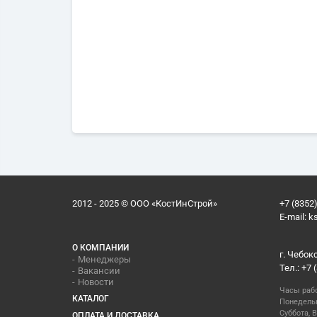
2012 - 2025 © ООО «КостИнСтрой»
+7 (8352)
E-mail:
k
О КОМПАНИИ
г. Чебок
Менеджеры
Тел.: +7 
Вакансии
Новости
Часы раб
КАТАЛОГ
Понедельн
Суббота, В
ОПЛАТА И ДОСТАВКА