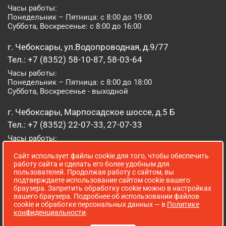
Часы работы:
Понедельник – Пятница: с 8:00 до 19:00
Суббота, Воскресенье: с 8:00 до 16:00
г. Чебоксары, ул.Водопроводная, д.9/77
Тел.: +7 (8352) 58-10-87, 58-03-64
Часы работы:
Понедельник – Пятница: с 8:00 до 18:00
Суббота, Воскресенье - выходной
г. Чебоксары, Марпосадское шоссе, д.5 Б
Тел.: +7 (8352) 22-07-33, 27-07-33
Часы работы:
Понедельник – Пятница: с 8:00 до 19:00
Сайт использует файлы cookie для того, чтобы обеспечить
Суббота, Воскресенье: с 8:00 до 16:00
работу сайта и сделать его более удобным для
пользователей. Продолжая работу с сайтом, вы
г. Йошкар-Ола, ул. Луначарского, д. 52 А
подтверждаете использование сайтом cookie вашего
браузера. Запретить обработку cookie можно в настройках
Тел.: (8362) 41-07-31
вашего браузера. Подробнее об использовании файлов
Часы работы:
cookie и обработке персональных данных — в
Политике
Понедельник – Пятница: с 8:00 до 18:00
конфиденциальности
.
Суббота, Воскресенье: выходной