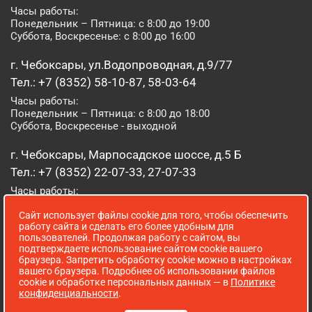
Часы работы:
Понедельник – Пятница: с 8:00 до 19:00
Суббота, Воскресенье: с 8:00 до 16:00
г. Чебоксары, ул.Водопроводная, д.9/77
Тел.: +7 (8352) 58-10-87, 58-03-64
Часы работы:
Понедельник – Пятница: с 8:00 до 18:00
Суббота, Воскресенье - выходной
г. Чебоксары, Марпосадское шоссе, д.5 Б
Тел.: +7 (8352) 22-07-33, 27-07-33
Часы работы:
Понедельник – Пятница: с 8:00 до 19:00
Сайт использует файлы cookie для того, чтобы обеспечить
Суббота, Воскресенье: с 8:00 до 16:00
работу сайта и сделать его более удобным для
пользователей. Продолжая работу с сайтом, вы
г. Йошкар-Ола, ул. Луначарского, д. 52 А
подтверждаете использование сайтом cookie вашего
браузера. Запретить обработку cookie можно в настройках
Тел.: (8362) 41-07-31
вашего браузера. Подробнее об использовании файлов
Часы работы:
cookie и обработке персональных данных — в
Политике
Понедельник – Пятница: с 8:00 до 18:00
конфиденциальности
.
Суббота, Воскресенье: выходной