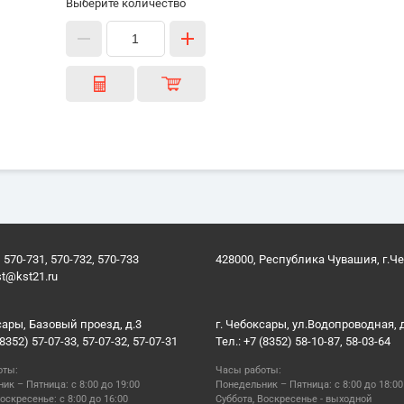
Выберите количество
 570-731, 570-732, 570-733
428000, Республика Чувашия, г.Ч
st@kst21.ru
сары, Базовый проезд, д.3
г. Чебоксары, ул.Водопроводная, 
(8352) 57-07-33, 57-07-32, 57-07-31
Тел.: +7 (8352) 58-10-87, 58-03-64
оты:
Часы работы:
ик – Пятница: с 8:00 до 19:00
Понедельник – Пятница: с 8:00 до 18:00
оскресенье: с 8:00 до 16:00
Суббота, Воскресенье - выходной