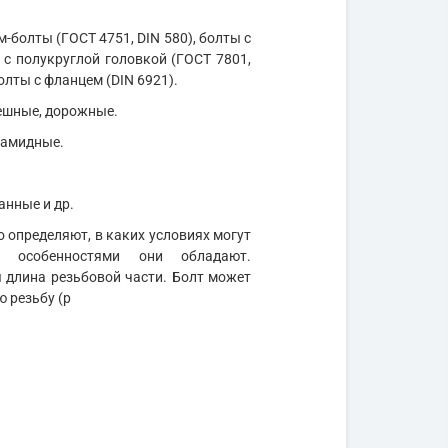
м-болты (ГОСТ 4751, DIN 580), болты с
 с полукруглой головкой (ГОСТ 7801,
олты с фланцем (DIN 6921).
мешные, дорожные.
иамидные.
анные и др.
 определяют, в каких условиях могут
и особенностями они обладают.
длина резьбовой части. Болт может
ю резьбу (р