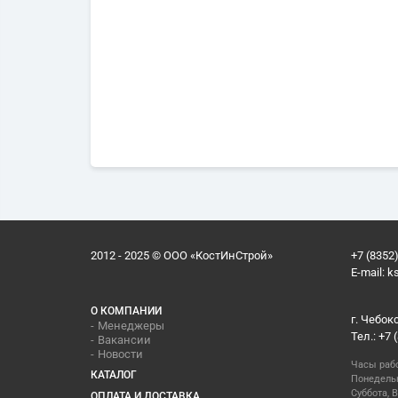
2012 - 2025 © ООО «КостИнСтрой»
+7 (8352)
E-mail:
k
О КОМПАНИИ
г. Чебок
Менеджеры
Тел.: +7 
Вакансии
Новости
Часы раб
КАТАЛОГ
Понедельн
Суббота, В
ОПЛАТА И ДОСТАВКА