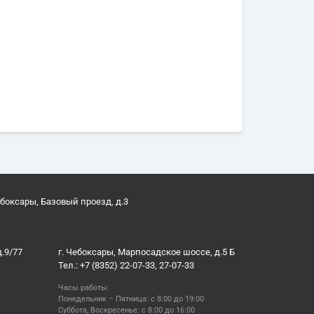
ебоксары, Базовый проезд, д.3
д.9/77
г. Чебоксары, Марпосадское шоссе, д.5 Б
Тел.: +7 (8352) 22-07-33, 27-07-33
Часы работы:
Понедельник – Пятница: с 8:00 до 19:00
Суббота, Воскресенье: с 8:00 до 16:00