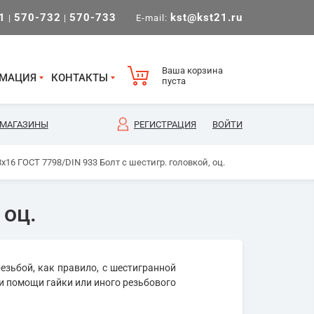
1
570-732
570-733
kst@kst21.ru
|
|
E-mail:
Ваша корзина
МАЦИЯ
КОНТАКТЫ
пуста
МАГАЗИНЫ
РЕГИСТРАЦИЯ
ВОЙТИ
х16 ГОСТ 7798/DIN 933 Болт с шестигр. головкой, оц.
 оц.
езьбой, как правило, с шестигранной
и помощи гайки или иного резьбового