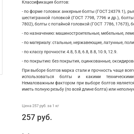
Классификация болтов:
- по форме головки: анкерные болты (ГОСТ 24379.1), ры
шестигранной головкой (ГОСТ 7798, 7796 и др.), болты
7802), болты с потайной головкой (ГОСТ 7786, 17673), б
- по назначению: машиностроительные, мебельные, ле
- по материалу: стальные, нержавеющие, латунные, пол
- по классу прочности: 4.8, 5.8, 6.8, 8.8, 10.9, 12.9.
- по покрытию: без покрытия, оцинкованные, оксидиров
При выборе болтов марка стали и прочность чаще всего
использоваться болты и какими техническим
Немаловажным фактором при выборе болтов является 
иметь полную резьбу (по всей длине болта) или неполну
Цена
257 руб.
за 1
кг
257 руб.