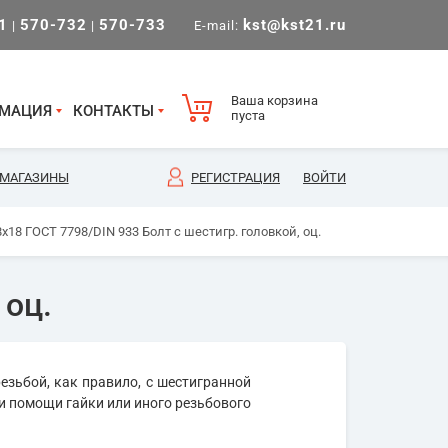
1
570-732
570-733
kst@kst21.ru
|
|
E-mail:
Ваша корзина
МАЦИЯ
КОНТАКТЫ
пуста
МАГАЗИНЫ
РЕГИСТРАЦИЯ
ВОЙТИ
х18 ГОСТ 7798/DIN 933 Болт с шестигр. головкой, оц.
 оц.
езьбой, как правило, с шестигранной
и помощи гайки или иного резьбового