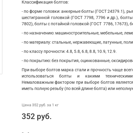
Классификация болтов:
- по форме головки: анкерные болты (ГОСТ 24379.1), ры
шестигранной головкой (ГОСТ 7798, 7796 и др.), болты
7802), болты с потайной головкой (ГОСТ 7786, 17673), б
- по назначению: машиностроительные, мебельные, ле
- по материалу: стальные, нержавеющие, латунные, пол
- по классу прочности: 4.8, 5.8, 6.8, 8.8, 10.9, 12.9.
- по покрытию: без покрытия, оцинкованные, оксидиров
При выборе болтов марка стали и прочность чаще всего
использоваться болты и какими техническим
Немаловажным фактором при выборе болтов является 
иметь полную резьбу (по всей длине болта) или неполну
Цена
352 руб.
за 1
кг
352 руб.