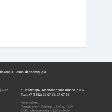
ебоксары, Базовый проезд, д.3
д.9/77
г. Чебоксары, Марпосадское шоссе, д.5 Б
Тел.: +7 (8352) 22-07-33, 27-07-33
Часы работы:
Понедельник – Пятница: с 8:00 до 19:00
Суббота, Воскресенье: с 8:00 до 16:00