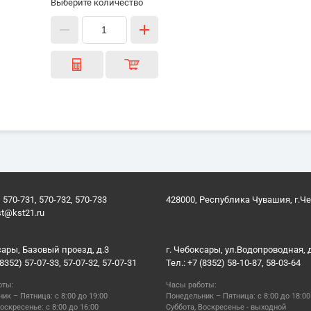
Выберите количество
 570-731, 570-732, 570-733
428000, Республика Чувашия, г.Ч
st@kst21.ru
сары, Базовый проезд, д.3
г. Чебоксары, ул.Водопроводная, 
(8352) 57-07-33, 57-07-32, 57-07-31
Тел.: +7 (8352) 58-10-87, 58-03-64
оты:
Часы работы:
ик – Пятница: с 8:00 до 19:00
Понедельник – Пятница: с 8:00 до 18:00
оскресенье: с 8:00 до 16:00
Суббота, Воскресенье - выходной