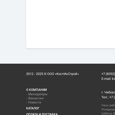
2012 - 2025 © ООО «КостИнСтрой»
+7 (8352)
E-mail:
k
О КОМПАНИИ
г. Чебок
Менеджеры
Тел.: +7 
Вакансии
Новости
Часы раб
КАТАЛОГ
Понедельн
Суббота, В
ОПЛАТА И ДОСТАВКА