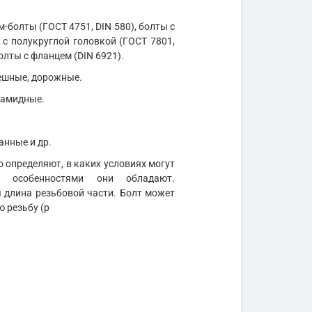
м-болты (ГОСТ 4751, DIN 580), болты с
 с полукруглой головкой (ГОСТ 7801,
олты с фланцем (DIN 6921).
мешные, дорожные.
иамидные.
анные и др.
 определяют, в каких условиях могут
и особенностями они обладают.
длина резьбовой части. Болт может
ю резьбу (р