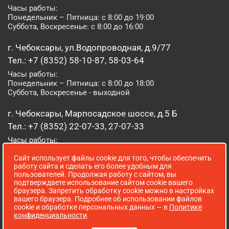
Часы работы:
Понедельник – Пятница: с 8:00 до 19:00
Суббота, Воскресенье: с 8:00 до 16:00
г. Чебоксары, ул.Водопроводная, д.9/77
Тел.: +7 (8352) 58-10-87, 58-03-64
Часы работы:
Понедельник – Пятница: с 8:00 до 18:00
Суббота, Воскресенье - выходной
г. Чебоксары, Марпосадское шоссе, д.5 Б
Тел.: +7 (8352) 22-07-33, 27-07-33
Часы работы:
Понедельник – Пятница: с 8:00 до 19:00
Сайт использует файлы cookie для того, чтобы обеспечить
Суббота, Воскресенье: с 8:00 до 16:00
работу сайта и сделать его более удобным для
пользователей. Продолжая работу с сайтом, вы
г. Йошкар-Ола, ул. Луначарского, д. 52 А
подтверждаете использование сайтом cookie вашего
браузера. Запретить обработку cookie можно в настройках
Тел.: (8362) 41-07-31
вашего браузера. Подробнее об использовании файлов
Часы работы:
cookie и обработке персональных данных — в
Политике
Понедельник – Пятница: с 8:00 до 18:00
конфиденциальности
.
Суббота, Воскресенье: выходной