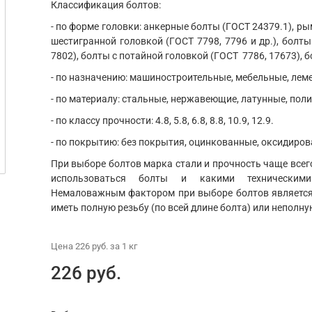
Классификация болтов:
- по форме головки: анкерные болты (ГОСТ 24379.1), ры
шестигранной головкой (ГОСТ 7798, 7796 и др.), болты
7802), болты с потайной головкой (ГОСТ 7786, 17673), б
- по назначению: машиностроительные, мебельные, ле
- по материалу: стальные, нержавеющие, латунные, пол
- по классу прочности: 4.8, 5.8, 6.8, 8.8, 10.9, 12.9.
- по покрытию: без покрытия, оцинкованные, оксидиров
При выборе болтов марка стали и прочность чаще всего
использоваться болты и какими техническим
Немаловажным фактором при выборе болтов является 
иметь полную резьбу (по всей длине болта) или неполну
Цена
226 руб.
за 1
кг
226 руб.