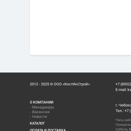
2012 - 2025 © ООО «КостИнСтрой»
+7 (8352)
E-mail:
k
О КОМПАНИИ
г. Чебок
Менеджеры
Тел.: +7 
Вакансии
Новости
Часы раб
КАТАЛОГ
Понедельн
Суббота, В
ОПЛАТА И ДОСТАВКА