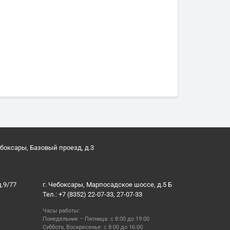
ебоксары, Базовый проезд, д.3
д.9/77
г. Чебоксары, Марпосадское шоссе, д.5 Б
Тел.: +7 (8352) 22-07-33, 27-07-33
Часы работы:
Понедельник – Пятница: с 8:00 до 19:00
Суббота, Воскресенье: с 8:00 до 16:00