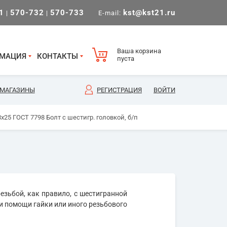
1
570-732
570-733
kst@kst21.ru
|
|
E-mail:
Ваша корзина
МАЦИЯ
КОНТАКТЫ
пуста
МАГАЗИНЫ
РЕГИСТРАЦИЯ
ВОЙТИ
х25 ГОСТ 7798 Болт с шестигр. головкой, б/п
езьбой, как правило, с шестигранной
и помощи гайки или иного резьбового