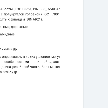
м-болты (ГОСТ 4751, DIN 580), болты с
 с полукруглой головкой (ГОСТ 7801,
олты с фланцем (DIN 6921).
мешные, дорожные.
иамидные.
анные и др.
 определяют, в каких условиях могут
и особенностями они обладают.
длина резьбовой части. Болт может
ю резьбу (р