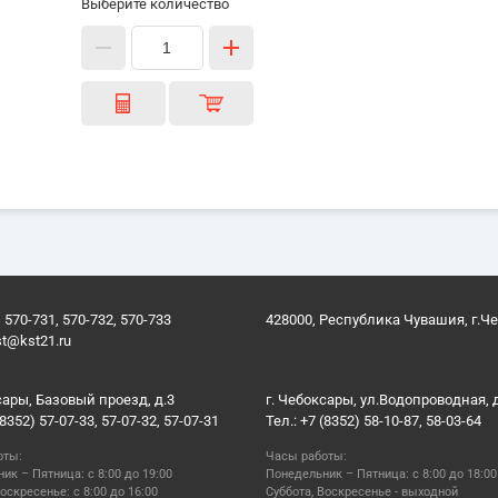
Выберите количество
 570-731, 570-732, 570-733
428000, Республика Чувашия, г.Ч
st@kst21.ru
сары, Базовый проезд, д.3
г. Чебоксары, ул.Водопроводная, 
(8352) 57-07-33, 57-07-32, 57-07-31
Тел.: +7 (8352) 58-10-87, 58-03-64
оты:
Часы работы:
ик – Пятница: с 8:00 до 19:00
Понедельник – Пятница: с 8:00 до 18:00
оскресенье: с 8:00 до 16:00
Суббота, Воскресенье - выходной