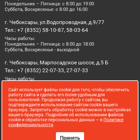
Понедельник – Пятница: с 8:00 до 19:00
Суббота, Воскресенье: с 8:00 до 16:00
г. Чебоксары, ул.Водопроводная, д.9/77
Тел.: +7 (8352) 58-10-87, 58-03-64
Часы работы:
Понедельник – Пятница: с 8:00 до 18:00
Суббота, Воскресенье - выходной
г. Чебоксары, Марпосадское шоссе, д.5 Б
Тел.: +7 (8352) 22-07-33, 27-07-33
Часы работы:
Понедельник – Пятница: с 8:00 до 19:00
Сайт использует файлы cookie для того, чтобы обеспечить
Суббота, Воскресенье: с 8:00 до 16:00
работу сайта и сделать его более удобным для
пользователей. Продолжая работу с сайтом, вы
г. Йошкар-Ола, ул. Луначарского, д. 52 А
подтверждаете использование сайтом cookie вашего
браузера. Запретить обработку cookie можно в настройках
Тел.: (8362) 41-07-31
вашего браузера. Подробнее об использовании файлов
Часы работы:
cookie и обработке персональных данных — в
Политике
Понедельник – Пятница: с 8:00 до 18:00
конфиденциальности
.
Суббота, Воскресенье: выходной
Принять