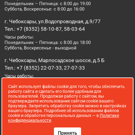
Понедельник – Пятница: с 8:00 до 19:00
Суббота, Воскресенье: с 8:00 до 16:00
г. Чебоксары, ул.Водопроводная, д.9/77
Тел.: +7 (8352) 58-10-87, 58-03-64
Часы работы:
Понедельник – Пятница: с 8:00 до 18:00
Суббота, Воскресенье - выходной
г. Чебоксары, Марпосадское шоссе, д.5 Б
Тел.: +7 (8352) 22-07-33, 27-07-33
Часы работы:
Понедельник – Пятница: с 8:00 до 19:00
Сайт использует файлы cookie для того, чтобы обеспечить
Суббота, Воскресенье: с 8:00 до 16:00
работу сайта и сделать его более удобным для
пользователей. Продолжая работу с сайтом, вы
г. Йошкар-Ола, ул. Луначарского, д. 52 А
подтверждаете использование сайтом cookie вашего
браузера. Запретить обработку cookie можно в настройках
Тел.: (8362) 41-07-31
вашего браузера. Подробнее об использовании файлов
Часы работы:
cookie и обработке персональных данных — в
Политике
Понедельник – Пятница: с 8:00 до 18:00
конфиденциальности
.
Суббота, Воскресенье: выходной
Принять