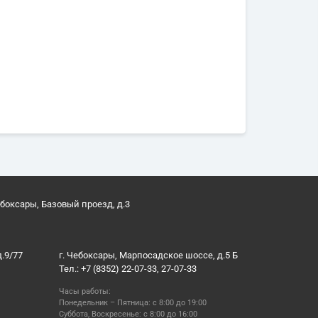
ебоксары, Базовый проезд, д.3
д.9/77
г. Чебоксары, Марпосадское шоссе, д.5 Б
Тел.: +7 (8352) 22-07-33, 27-07-33
Часы работы:
Понедельник – Пятница: с 8:00 до 19:00
Суббота, Воскресенье: с 8:00 до 16:00