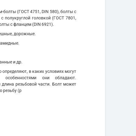
м-болты (ГОСТ 4751, DIN 580), болты с
 с полукруглой головкой (ГОСТ 7801,
олты с фланцем (DIN 6921).
мешные, дорожные.
иамидные.
анные и др.
 определяют, в каких условиях могут
и особенностями они обладают.
длина резьбовой части. Болт может
ю резьбу (р