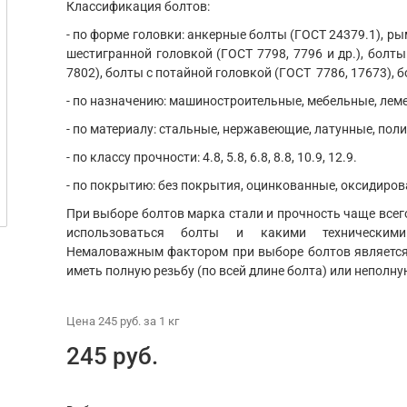
Классификация болтов:
- по форме головки: анкерные болты (ГОСТ 24379.1), ры
шестигранной головкой (ГОСТ 7798, 7796 и др.), болты
7802), болты с потайной головкой (ГОСТ 7786, 17673), б
- по назначению: машиностроительные, мебельные, ле
- по материалу: стальные, нержавеющие, латунные, пол
- по классу прочности: 4.8, 5.8, 6.8, 8.8, 10.9, 12.9.
- по покрытию: без покрытия, оцинкованные, оксидиров
При выборе болтов марка стали и прочность чаще всего
использоваться болты и какими техническим
Немаловажным фактором при выборе болтов является 
иметь полную резьбу (по всей длине болта) или неполну
Цена
245 руб.
за 1
кг
245 руб.