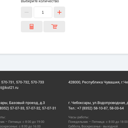
Выберите количество
 570-731, 570-732, 570-733
428000, Республика Чувашия, г.Ч
st@kst21.ru
сары, Базовый проезд, д.3
г. Чебоксары, ул.Водопроводная, 
(8352) 57-07-33, 57-07-32, 57-07-31
Тел.: +7 (8352) 58-10-87, 58-03-64
оты:
Часы работы:
ик – Пятница: с 8:00 до 19:00
Понедельник – Пятница: с 8:00 до 18:00
оскресенье: с 8:00 до 16:00
Суббота, Воскресенье - выходной