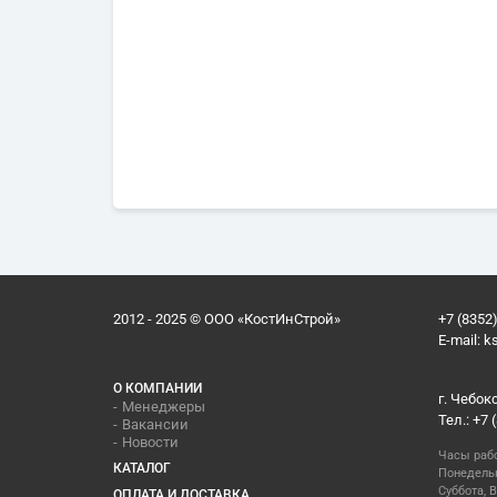
2012 - 2025 © ООО «КостИнСтрой»
+7 (8352)
E-mail:
k
О КОМПАНИИ
г. Чебок
Менеджеры
Тел.: +7 
Вакансии
Новости
Часы раб
КАТАЛОГ
Понедельн
Суббота, В
ОПЛАТА И ДОСТАВКА