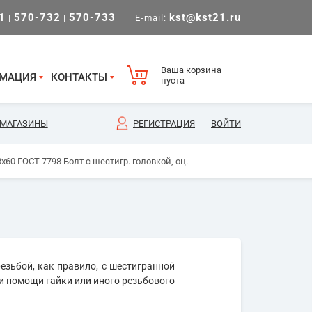
1
570-732
570-733
kst@kst21.ru
|
|
E-mail:
Ваша корзина
МАЦИЯ
КОНТАКТЫ
пуста
МАГАЗИНЫ
РЕГИСТРАЦИЯ
ВОЙТИ
х60 ГОСТ 7798 Болт с шестигр. головкой, оц.
езьбой, как правило, с шестигранной
и помощи гайки или иного резьбового