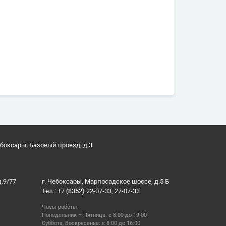
ебоксары, Базовый проезд, д.3
д.9/77
г. Чебоксары, Марпосадское шоссе, д.5 Б
Тел.: +7 (8352) 22-07-33, 27-07-33
Часы работы:
Понедельник – Пятница: с 8:00 до 19:00
Суббота, Воскресенье: с 8:00 до 16:00