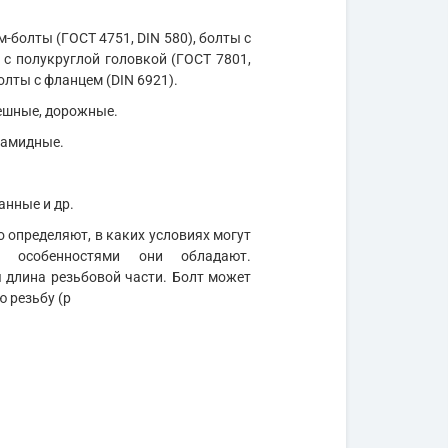
м-болты (ГОСТ 4751, DIN 580), болты с
 с полукруглой головкой (ГОСТ 7801,
олты с фланцем (DIN 6921).
мешные, дорожные.
иамидные.
анные и др.
 определяют, в каких условиях могут
и особенностями они обладают.
длина резьбовой части. Болт может
ю резьбу (р