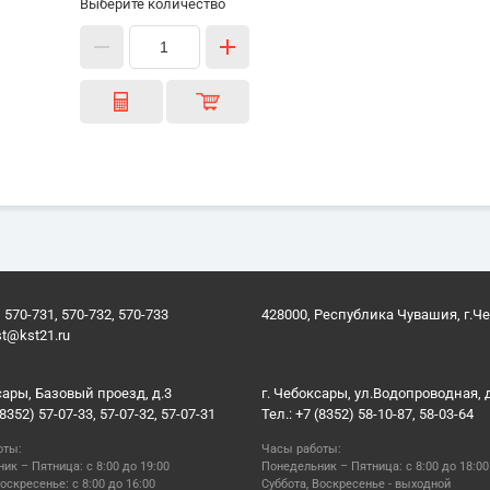
Выберите количество
 570-731, 570-732, 570-733
428000, Республика Чувашия, г.Ч
st@kst21.ru
сары, Базовый проезд, д.3
г. Чебоксары, ул.Водопроводная, 
(8352) 57-07-33, 57-07-32, 57-07-31
Тел.: +7 (8352) 58-10-87, 58-03-64
оты:
Часы работы:
ик – Пятница: с 8:00 до 19:00
Понедельник – Пятница: с 8:00 до 18:00
оскресенье: с 8:00 до 16:00
Суббота, Воскресенье - выходной