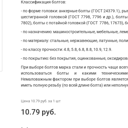
Классификация болтов:
- по форме головки: анкерные болты (ГОСТ 24379.1), ры
шестигранной головкой (ГОСТ 7798, 7796 и др.), болты
7802), болты с потайной головкой (ГОСТ 7786, 17673), б
- по назначению: машиностроительные, мебельные, ле
- по материалу: стальные, нержавеющие, латунные, пол
- по классу прочности: 4.8, 5.8, 6.8, 8.8, 10.9, 12.9.
- по покрытию: без покрытия, оцинкованные, оксидиров
При выборе болтов марка стали и прочность чаще всего
использоваться болты и какими техническим
Немаловажным фактором при выборе болтов является 
иметь полную резьбу (по всей длине болта) или неполну
Цена
10.79 руб.
за 1
шт
10.79 руб.