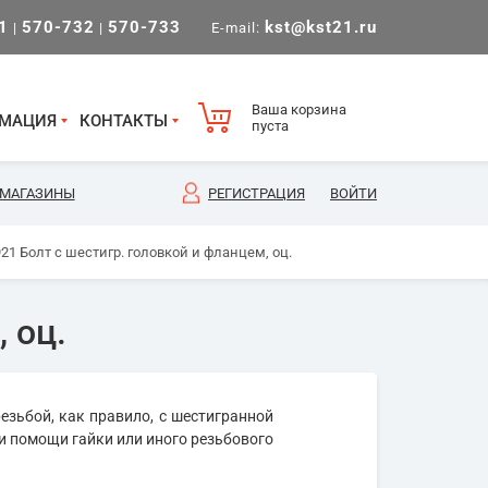
1
570-732
570-733
kst@kst21.ru
|
|
E-mail:
Ваша корзина
МАЦИЯ
КОНТАКТЫ
пуста
МАГАЗИНЫ
РЕГИСТРАЦИЯ
ВОЙТИ
21 Болт с шестигр. головкой и фланцем, оц.
 оц.
езьбой, как правило, с шестигранной
и помощи гайки или иного резьбового