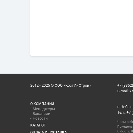
2012 - 2025 © ООО «КостИнСтрой»
+7 (8352)
E-mail:
k
О КОМПАНИИ
г. Чебок
Менеджеры
Тел.: +7 
Вакансии
Новости
Часы раб
КАТАЛОГ
Понедельн
Суббота, В
ОПЛАТА И ДОСТАВКА