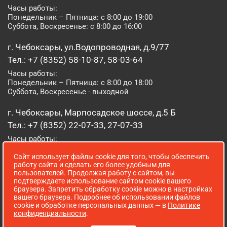
Часы работы:
Понедельник – Пятница: с 8:00 до 19:00
Суббота, Воскресенье: с 8:00 до 16:00
г. Чебоксары, ул.Водопроводная, д.9/77
Тел.: +7 (8352) 58-10-87, 58-03-64
Часы работы:
Понедельник – Пятница: с 8:00 до 18:00
Суббота, Воскресенье - выходной
г. Чебоксары, Марпосадское шоссе, д.5 Б
Тел.: +7 (8352) 22-07-33, 27-07-33
Часы работы:
Понедельник – Пятница: с 8:00 до 19:00
Сайт использует файлы cookie для того, чтобы обеспечить
Суббота, Воскресенье: с 8:00 до 16:00
работу сайта и сделать его более удобным для
пользователей. Продолжая работу с сайтом, вы
г. Йошкар-Ола, ул. Луначарского, д. 52 А
подтверждаете использование сайтом cookie вашего
браузера. Запретить обработку cookie можно в настройках
Тел.: (8362) 41-07-31
вашего браузера. Подробнее об использовании файлов
Часы работы:
cookie и обработке персональных данных — в
Политике
Понедельник – Пятница: с 8:00 до 18:00
конфиденциальности
.
Суббота, Воскресенье: выходной