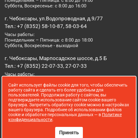
Понедельник – Пятница: с 8:00 до 19:00
Суббота, Воскресенье: с 8:00 до 16:00
г. Чебоксары, ул.Водопроводная, д.9/77
Тел.: +7 (8352) 58-10-87, 58-03-64
Часы работы:
Понедельник – Пятница: с 8:00 до 18:00
Суббота, Воскресенье - выходной
г. Чебоксары, Марпосадское шоссе, д.5 Б
Тел.: +7 (8352) 22-07-33, 27-07-33
Часы работы:
Понедельник – Пятница: с 8:00 до 19:00
Сайт использует файлы cookie для того, чтобы обеспечить
Суббота, Воскресенье: с 8:00 до 16:00
работу сайта и сделать его более удобным для
пользователей. Продолжая работу с сайтом, вы
г. Йошкар-Ола, ул. Луначарского, д. 52 А
подтверждаете использование сайтом cookie вашего
браузера. Запретить обработку cookie можно в настройках
Тел.: (8362) 41-07-31
вашего браузера. Подробнее об использовании файлов
Часы работы:
cookie и обработке персональных данных — в
Политике
Понедельник – Пятница: с 8:00 до 18:00
конфиденциальности
.
Суббота, Воскресенье: выходной
Принять
Сопровождение сайта WebStroy