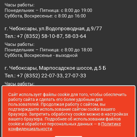
Часы работы:
Понедельник – Пятница: с 8:00 до 19:00
Суббота, Воскресенье: с 8:00 до 16:00
г. Чебоксары, ул.Водопроводная, д.9/77
Тел.: +7 (8352) 58-10-87, 58-03-64
Часы работы:
Понедельник – Пятница: с 8:00 до 18:00
Суббота, Воскресенье - выходной
г. Чебоксары, Марпосадское шоссе, д.5 Б
Тел.: +7 (8352) 22-07-33, 27-07-33
Часы работы:
Понедельник – Пятница: с 8:00 до 19:00
Сайт использует файлы cookie для того, чтобы обеспечить
Суббота, Воскресенье: с 8:00 до 16:00
работу сайта и сделать его более удобным для
пользователей. Продолжая работу с сайтом, вы
г. Йошкар-Ола, ул. Луначарского, д. 52 А
подтверждаете использование сайтом cookie вашего
браузера. Запретить обработку cookie можно в настройках
Тел.: (8362) 41-07-31
вашего браузера. Подробнее об использовании файлов
Часы работы:
cookie и обработке персональных данных — в
Политике
Понедельник – Пятница: с 8:00 до 18:00
конфиденциальности
.
Суббота, Воскресенье: выходной