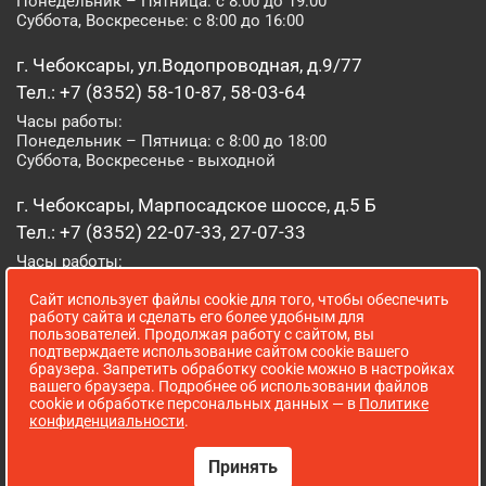
Понедельник – Пятница: с 8:00 до 19:00
Суббота, Воскресенье: с 8:00 до 16:00
г. Чебоксары, ул.Водопроводная, д.9/77
Тел.: +7 (8352) 58-10-87, 58-03-64
Часы работы:
Понедельник – Пятница: с 8:00 до 18:00
Суббота, Воскресенье - выходной
г. Чебоксары, Марпосадское шоссе, д.5 Б
Тел.: +7 (8352) 22-07-33, 27-07-33
Часы работы:
Понедельник – Пятница: с 8:00 до 19:00
Сайт использует файлы cookie для того, чтобы обеспечить
Суббота, Воскресенье: с 8:00 до 16:00
работу сайта и сделать его более удобным для
пользователей. Продолжая работу с сайтом, вы
г. Йошкар-Ола, ул. Луначарского, д. 52 А
подтверждаете использование сайтом cookie вашего
браузера. Запретить обработку cookie можно в настройках
Тел.: (8362) 41-07-31
вашего браузера. Подробнее об использовании файлов
Часы работы:
cookie и обработке персональных данных — в
Политике
Понедельник – Пятница: с 8:00 до 18:00
конфиденциальности
.
Суббота, Воскресенье: выходной
Принять
Сопровождение сайта WebStroy