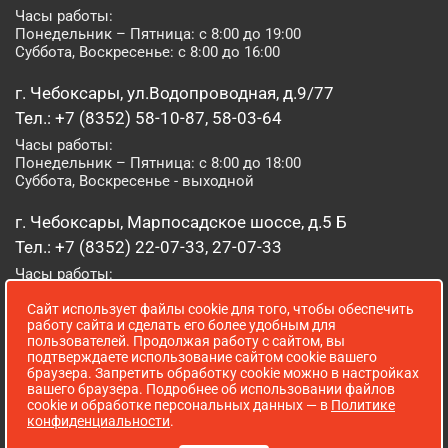
Часы работы:
Понедельник – Пятница: с 8:00 до 19:00
Суббота, Воскресенье: с 8:00 до 16:00
г. Чебоксары, ул.Водопроводная, д.9/77
Тел.: +7 (8352) 58-10-87, 58-03-64
Часы работы:
Понедельник – Пятница: с 8:00 до 18:00
Суббота, Воскресенье - выходной
г. Чебоксары, Марпосадское шоссе, д.5 Б
Тел.: +7 (8352) 22-07-33, 27-07-33
Часы работы:
Понедельник – Пятница: с 8:00 до 19:00
Сайт использует файлы cookie для того, чтобы обеспечить
Суббота, Воскресенье: с 8:00 до 16:00
работу сайта и сделать его более удобным для
пользователей. Продолжая работу с сайтом, вы
г. Йошкар-Ола, ул. Луначарского, д. 52 А
подтверждаете использование сайтом cookie вашего
браузера. Запретить обработку cookie можно в настройках
Тел.: (8362) 41-07-31
вашего браузера. Подробнее об использовании файлов
Часы работы:
cookie и обработке персональных данных — в
Политике
Понедельник – Пятница: с 8:00 до 18:00
конфиденциальности
.
Суббота, Воскресенье: выходной