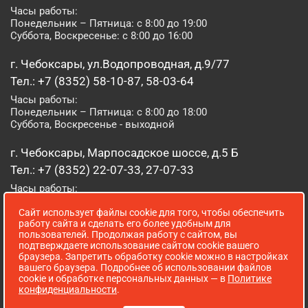
Часы работы:
Понедельник – Пятница: с 8:00 до 19:00
Суббота, Воскресенье: с 8:00 до 16:00
г. Чебоксары, ул.Водопроводная, д.9/77
Тел.: +7 (8352) 58-10-87, 58-03-64
Часы работы:
Понедельник – Пятница: с 8:00 до 18:00
Суббота, Воскресенье - выходной
г. Чебоксары, Марпосадское шоссе, д.5 Б
Тел.: +7 (8352) 22-07-33, 27-07-33
Часы работы:
Понедельник – Пятница: с 8:00 до 19:00
Сайт использует файлы cookie для того, чтобы обеспечить
Суббота, Воскресенье: с 8:00 до 16:00
работу сайта и сделать его более удобным для
пользователей. Продолжая работу с сайтом, вы
г. Йошкар-Ола, ул. Луначарского, д. 52 А
подтверждаете использование сайтом cookie вашего
браузера. Запретить обработку cookie можно в настройках
Тел.: (8362) 41-07-31
вашего браузера. Подробнее об использовании файлов
Часы работы:
cookie и обработке персональных данных — в
Политике
Понедельник – Пятница: с 8:00 до 18:00
конфиденциальности
.
Суббота, Воскресенье: выходной