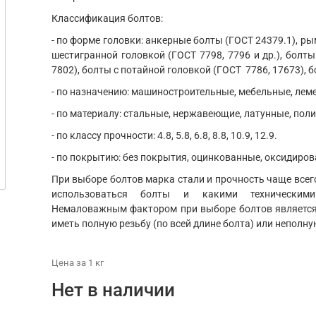
Классификация болтов:
- по форме головки: анкерные болты (ГОСТ 24379.1), ры
шестигранной головкой (ГОСТ 7798, 7796 и др.), болты
7802), болты с потайной головкой (ГОСТ 7786, 17673), б
- по назначению: машиностроительные, мебельные, ле
- по материалу: стальные, нержавеющие, латунные, пол
- по классу прочности: 4.8, 5.8, 6.8, 8.8, 10.9, 12.9.
- по покрытию: без покрытия, оцинкованные, оксидиров
При выборе болтов марка стали и прочность чаще всего
использоваться болты и какими техническим
Немаловажным фактором при выборе болтов является 
иметь полную резьбу (по всей длине болта) или неполну
Цена
за 1
кг
Нет в наличии