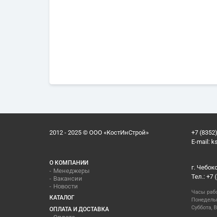
2012 - 2025 © ООО «КостИнСтрой»
+7 (8352)
E-mail:
k
О КОМПАНИИ
г. Чебок
Менеджеры
Тел.: +7 
Вакансии
Новости
Часы раб
КАТАЛОГ
Понедельн
Суббота, В
ОПЛАТА И ДОСТАВКА