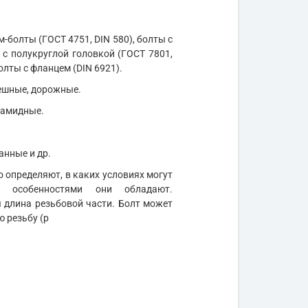
м-болты (ГОСТ 4751, DIN 580), болты с
 с полукруглой головкой (ГОСТ 7801,
олты с фланцем (DIN 6921).
мешные, дорожные.
иамидные.
анные и др.
 определяют, в каких условиях могут
и особенностями они обладают.
длина резьбовой части. Болт может
ю резьбу (р