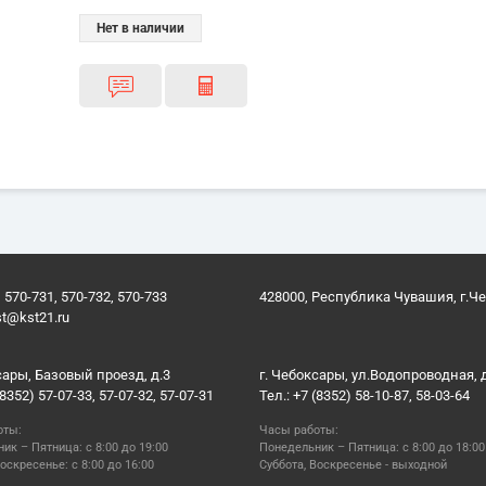
Нет в наличии
 570-731, 570-732, 570-733
428000, Республика Чувашия, г.Ч
st@kst21.ru
сары, Базовый проезд, д.3
г. Чебоксары, ул.Водопроводная, 
(8352) 57-07-33, 57-07-32, 57-07-31
Тел.: +7 (8352) 58-10-87, 58-03-64
оты:
Часы работы:
ик – Пятница: с 8:00 до 19:00
Понедельник – Пятница: с 8:00 до 18:00
оскресенье: с 8:00 до 16:00
Суббота, Воскресенье - выходной