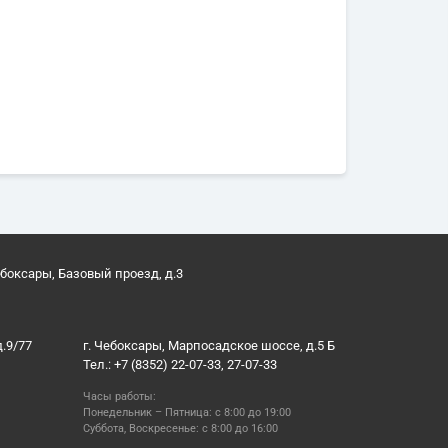
ебоксары, Базовый проезд, д.3
д.9/77
г. Чебоксары, Марпосадское шоссе, д.5 Б
Тел.: +7 (8352) 22-07-33, 27-07-33
Часы работы:
Понедельник – Пятница: с 8:00 до 19:00
Суббота, Воскресенье: с 8:00 до 16:00