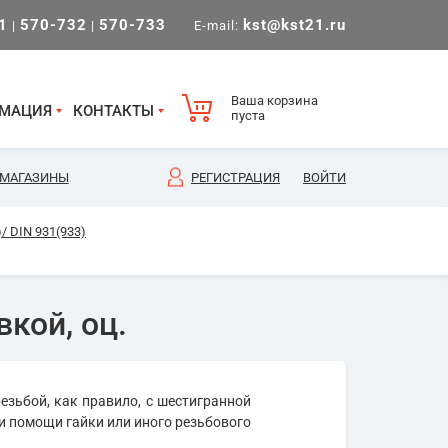
1
570-732
570-733
kst@kst21.ru
|
|
E-mail:
Ваша корзина
МАЦИЯ
КОНТАКТЫ
пуста
МАГАЗИНЫ
РЕГИСТРАЦИЯ
ВОЙТИ
/ DIN 931(933)
кой, оц.
езьбой, как правило, с шестигранной
и помощи гайки или иного резьбового