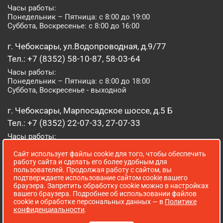
Часы работы:
Понедельник – Пятница: с 8:00 до 19:00
Суббота, Воскресенье: с 8:00 до 16:00
г. Чебоксары, ул.Водопроводная, д.9/77
Тел.: +7 (8352) 58-10-87, 58-03-64
Часы работы:
Понедельник – Пятница: с 8:00 до 18:00
Суббота, Воскресенье - выходной
г. Чебоксары, Марпосадское шоссе, д.5 Б
Тел.: +7 (8352) 22-07-33, 27-07-33
Часы работы:
Понедельник – Пятница: с 8:00 до 19:00
Сайт использует файлы cookie для того, чтобы обеспечить
Суббота, Воскресенье: с 8:00 до 16:00
работу сайта и сделать его более удобным для
пользователей. Продолжая работу с сайтом, вы
г. Йошкар-Ола, ул. Луначарского, д. 52 А
подтверждаете использование сайтом cookie вашего
браузера. Запретить обработку cookie можно в настройках
Тел.: (8362) 41-07-31
вашего браузера. Подробнее об использовании файлов
Часы работы:
cookie и обработке персональных данных — в
Политике
Понедельник – Пятница: с 8:00 до 18:00
конфиденциальности
.
Суббота, Воскресенье: выходной