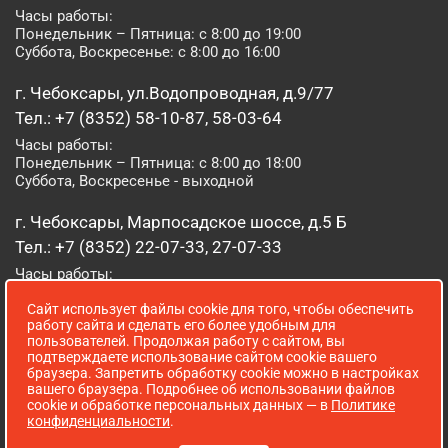
Часы работы:
Понедельник – Пятница: с 8:00 до 19:00
Суббота, Воскресенье: с 8:00 до 16:00
г. Чебоксары, ул.Водопроводная, д.9/77
Тел.: +7 (8352) 58-10-87, 58-03-64
Часы работы:
Понедельник – Пятница: с 8:00 до 18:00
Суббота, Воскресенье - выходной
г. Чебоксары, Марпосадское шоссе, д.5 Б
Тел.: +7 (8352) 22-07-33, 27-07-33
Часы работы:
Понедельник – Пятница: с 8:00 до 19:00
Сайт использует файлы cookie для того, чтобы обеспечить
Суббота, Воскресенье: с 8:00 до 16:00
работу сайта и сделать его более удобным для
пользователей. Продолжая работу с сайтом, вы
г. Йошкар-Ола, ул. Луначарского, д. 52 А
подтверждаете использование сайтом cookie вашего
браузера. Запретить обработку cookie можно в настройках
Тел.: (8362) 41-07-31
вашего браузера. Подробнее об использовании файлов
Часы работы:
cookie и обработке персональных данных — в
Политике
Понедельник – Пятница: с 8:00 до 18:00
конфиденциальности
.
Суббота, Воскресенье: выходной