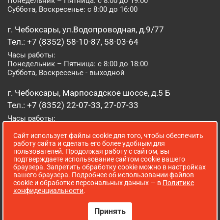
Понедельник – Пятница: с 8:00 до 19:00
Суббота, Воскресенье: с 8:00 до 16:00
г. Чебоксары, ул.Водопроводная, д.9/77
Тел.: +7 (8352) 58-10-87, 58-03-64
Часы работы:
Понедельник – Пятница: с 8:00 до 18:00
Суббота, Воскресенье - выходной
г. Чебоксары, Марпосадское шоссе, д.5 Б
Тел.: +7 (8352) 22-07-33, 27-07-33
Часы работы:
Понедельник – Пятница: с 8:00 до 19:00
Сайт использует файлы cookie для того, чтобы обеспечить
Суббота, Воскресенье: с 8:00 до 16:00
работу сайта и сделать его более удобным для
пользователей. Продолжая работу с сайтом, вы
г. Йошкар-Ола, ул. Луначарского, д. 52 А
подтверждаете использование сайтом cookie вашего
браузера. Запретить обработку cookie можно в настройках
Тел.: (8362) 41-07-31
вашего браузера. Подробнее об использовании файлов
Часы работы:
cookie и обработке персональных данных — в
Политике
Понедельник – Пятница: с 8:00 до 18:00
конфиденциальности
.
Суббота, Воскресенье: выходной
Принять
Сопровождение сайта WebStroy